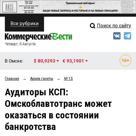
Все рубрики
Поиск по сайту
ПОЛИТИКА
Свежий выпуск
Медиа
ФИНАНСЫ
Четверг, 6 Августа
Кто есть кто
НЕДВИЖИМОСТЬ
В Омске:
$ 80,9293
€ 93,1901
Интервью
БИЗНЕС
Главная
→
Архив газеты
→
№ 15
Мнения
ОБЩЕСТВО
Аудиторы КСП:
Рейтинги
ЗАКОН
Омскоблавтотранс может
Блоги
НОВОСТИ КОМПАНИЙ
оказаться в состоянии
Архив
ПРОИСШЕСТВИЯ
банкротства