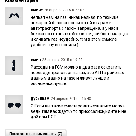
Комментарии
омичу
26 апреля 2015 в 22:02:
нельзя нам на газ. никак нельзя. по технике
пожарной безопасности отсой в гараже
автотраспорта с газом запрещена. а у нас в
боксах по сотне автобусов. не дай бог пожар. да
и сливать газ неудобно, гсм в этом смысле
удобнее. ну вы поняли;)
омич
25 апреля 2015 в 10:33:
Расходы на ГСМ можно в два раза сократить
переведя транспорт на газ, все АТП в районах
давным давно на газе и живут лучше и
экономика лучше.
дурилкам
24 апреля 2015 в 15:48:
Э!Если вы такие «мастеровитые»валите молча
ведь там вас ждут!А то присосались,идите и не
дай вам БОГ...!
крахмалеву
24 апреля 2015 в 14:53:
Показать все комментарии (7)