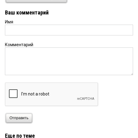
этот жулик пришел и хочет сократить на 8
процентов инженеров и технарей. кто работать
Ваш комментарий
то будет? не этот ли толстый уволень в
директорском кресле? сдать в аренду вокзалы и
Имя
кассы? вы издеваетесь? нашелся
предприниматель! наведи порядок и хватит
воровать ГСМ!
Комментарий
начальник
24 апреля 2015 в 13:21:
а вот интересно какие это он маленькие отделы
нашел, дублирующие друг друга? кроме отдела
СМК из 2 человек ничего нового не появлялось.
ну если на предприятии с 1,5 тысячами рабочих и
сложным бизнес процессом не нужна система
менеджмента качества то тогда конечно и их
нужно разогнать. В колхозах в СССР
председатели без СМК и сотовых телефонах
план пятилетки делали за 4 года
Отправить
смешно до слез
24 апреля 2015 в 13:06:
О чем люди там сверху думают??? наверно о
народе. Ну поменяли вы название ГП на ОАО и,
Еще по теме
что должно было произойти??? ОАО перестало