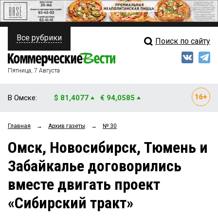
Все рубрики
Поиск по сайту
ПОЛИТИКА
Свежий выпуск
Медиа
ФИНАНСЫ
Пятница, 7 Августа
Кто есть кто
НЕДВИЖИМОСТЬ
В Омске:
$ 81,4077
€ 94,0585
Интервью
БИЗНЕС
Главная
→
Архив газеты
→
№ 30
Мнения
ОБЩЕСТВО
Омск, Новосибирск, Тюмень и
Рейтинги
ЗАКОН
Забайкалье договорились
Блоги
НОВОСТИ КОМПАНИЙ
вместе двигать проект
Архив
ПРОИСШЕСТВИЯ
«Сибирский тракт»