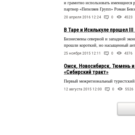
и грамотно использовать имеющиеся ре
партнер «Пепеляев Групп» Роман Бевз
20 апреля 2016 12:24
0
4523
В Таре и Исилькуле прошел I
Бизнесмены северной и западной экон
прошли короткий, но насыщенный ан
25 ноября 2015 12:11
0
4376
Омск, Новосибирск, Тюмень и
«Сибирский тракт»
Первый межрегиональный туристский
12 августа 2015 12:00
0
5526