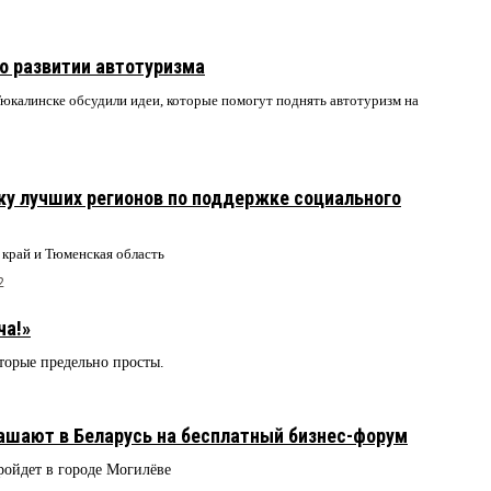
 о развитии автотуризма
юкалинске обсудили идеи, которые помогут поднять автотуризм на
ку лучших регионов по поддержке социального
край и Тюменская область
2
ча!»
торые предельно просты.
ашают в Беларусь на бесплатный бизнес-форум
ройдет в городе Могилёве