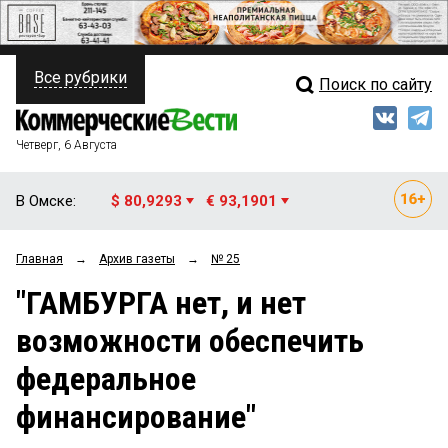
Все рубрики
Поиск по сайту
ПОЛИТИКА
Свежий выпуск
Медиа
ФИНАНСЫ
Четверг, 6 Августа
Кто есть кто
НЕДВИЖИМОСТЬ
В Омске:
$ 80,9293
€ 93,1901
Интервью
БИЗНЕС
Главная
→
Архив газеты
→
№ 25
Мнения
ОБЩЕСТВО
"ГАМБУРГА нет, и нет
Рейтинги
ЗАКОН
возможности обеспечить
Блоги
НОВОСТИ КОМПАНИЙ
федеральное
Архив
ПРОИСШЕСТВИЯ
финансирование"