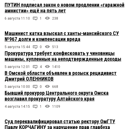
ПУТИН подписал закон о новом продлении «гаражной
амнистии» ещё на пять лет
6 августа 11:10
1
238
Машинист катка взыскал с ханты-мансийского СУ
№967 долги и компенсации вреда
5 августа 15:44
0
513
Прокуратура требует конфисковать у чиновницы
машины, купленные на неподтвержденные доходы
5 августа 12:01
4
1410
В Омской области объявлен в розыск рецидивист
Дмитрий ОЛЕННИКОВ
5 августа 10:00
0
668
Бывший прокурор Центрального округа Омска
возглавил прокуратуру Алтайского края
4 августа 14:15
1
1109
Суд переквалифицировал статью ректору ОмГТУ
Павлу КОРЧАГИНУ за нарушение прав главбуха