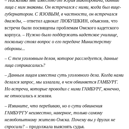
– Насколько мне известно от Юрия Викторовича, данные
лица с ним знакомы. Он встречался с ними, когда был вице-
губернатором. С ЯЗОВЫМ, в частности, он встречался
дважды, –
ответил адвокат ЛЮБУШКИН, объяснив, что
встречи были посвящены проблемам Омского кадетского
корпуса. –
Нужно было поддержать кадетское училище,
поскольку стоял вопрос о его передаче Министерству
обороны...
– С тем уголовным делом, которое расследуется, данные
лица соприкасались?
– Данным лицам известна суть уголовного дела. Когда нами
делался запрос, мы излагали, в чем обвиняется ГАМБУРГ.
Но встречи, которые проводил с ними ГАМБУРГ, конечно,
не относились к землям.
– Извините, что перебиваю, но о сути обвинения
ГАМБУРГУ неизвестно, наверное, только самому
нелюбопытному жителю Омска. Почему вы у других не
спросили?
– продолжала выяснять судья.