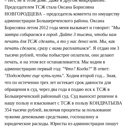
– Нет, не в этом доме. Даже в другом микрорайоне.
Председателем ТСЖ стала Оксана Борисовна
НОВГОРОДЦЕВА – председатель комитета по имуществу
администрации Большереченского района. Оксана
Борисовна летом 2012 года меня вызывает и говорит:
"Мы
завтра собираемся в город. Дайте 3 тысячи, чтобы нам
печать для ТСЖ сделать, а то у нас денег нет. Мы, как
печать сделаем, сразу с вами расплатимся".
Я отдаю им 3
тысячи рублей, чтобы побыстрее оплатили, они делают
печать, и на этом все останавливается. Мы ходим в
администрацию первый год:
"Что? Когда?"
В ответ:
"Подождите еще чуть-чуть".
Ходим второй год... Зная,
что по истечении трех лет истекает срок давности для
обращения в суд, через два года я подаю иск к ТСЖ в
Большереченский районный суд. Суд выносит решение в
нашу пользу и взыскивает с ТСЖ в пользу КОНДРАТЬЕВА
354 тысячи рублей, включая проценты за пользование
чужими денежными средствами, госпошлину и
юридические расходы. Юристы из администрации пишут