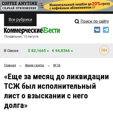
Все рубрики
Поиск по сайту
ПОЛИТИКА
Свежий выпуск
Медиа
ФИНАНСЫ
Понедельник, 10 Августа
Кто есть кто
НЕДВИЖИМОСТЬ
В Омске:
$ 82,1665
€ 94,8366
Интервью
БИЗНЕС
Главная
→
Архив газеты
→
№ 26
Мнения
ОБЩЕСТВО
«Еще за месяц до ликвидации
Рейтинги
ЗАКОН
ТСЖ был исполнительный
Блоги
НОВОСТИ КОМПАНИЙ
лист о взыскании с него
Архив
ПРОИСШЕСТВИЯ
долга»