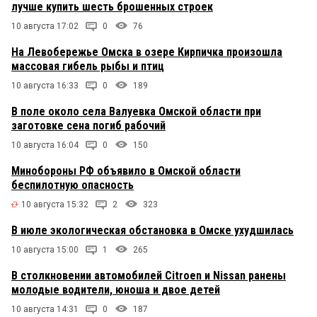
лучше купить шесть брошенных строек
10 августа 17:02
0
76
На Левобережье Омска в озере Кирпичка произошла
массовая гибель рыбы и птиц
10 августа 16:33
0
189
В поле около села Валуевка Омской области при
заготовке сена погиб рабочий
10 августа 16:04
0
150
Минобороны РФ объявило в Омской области
беспилотную опасность
10 августа 15:32
2
323
В июле экологическая обстановка в Омске ухудшилась
10 августа 15:00
1
265
В столкновении автомобилей Citroen и Nissan ранены
молодые водители, юноша и двое детей
10 августа 14:31
0
187