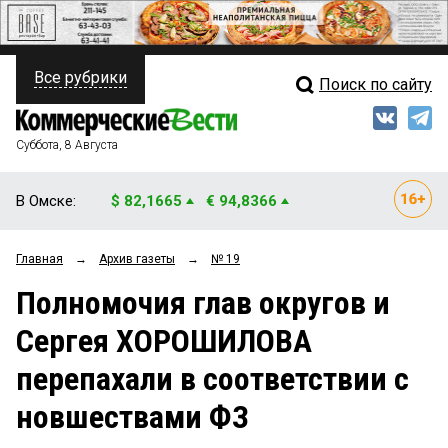
Все рубрики
Поиск по сайту
ПОЛИТИКА
Свежий выпуск
Медиа
ФИНАНСЫ
Суббота, 8 Августа
Кто есть кто
НЕДВИЖИМОСТЬ
В Омске:
$ 82,1665
€ 94,8366
Интервью
БИЗНЕС
Главная
→
Архив газеты
→
№ 19
Мнения
ОБЩЕСТВО
Полномочия глав округов и
Рейтинги
ЗАКОН
Сергея ХОРОШИЛОВА
Блоги
НОВОСТИ КОМПАНИЙ
перепахали в соответствии с
Архив
ПРОИСШЕСТВИЯ
новшествами ФЗ