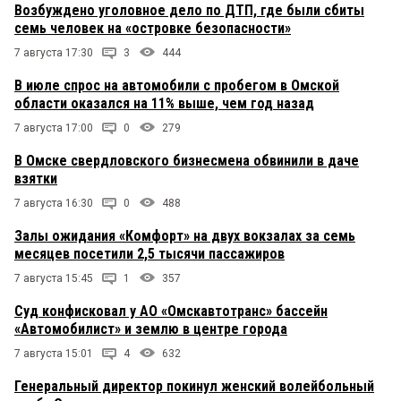
Возбуждено уголовное дело по ДТП, где были сбиты
семь человек на «островке безопасности»
7 августа 17:30
3
444
В июле спрос на автомобили с пробегом в Омской
области оказался на 11% выше, чем год назад
7 августа 17:00
0
279
В Омске свердловского бизнесмена обвинили в даче
взятки
7 августа 16:30
0
488
Залы ожидания «Комфорт» на двух вокзалах за семь
месяцев посетили 2,5 тысячи пассажиров
7 августа 15:45
1
357
Суд конфисковал у АО «Омскавтотранс» бассейн
«Автомобилист» и землю в центре города
7 августа 15:01
4
632
Генеральный директор покинул женский волейбольный