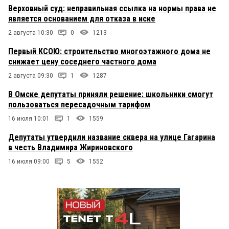
Верховный суд: неправильная ссылка на нормы права не
является основанием для отказа в иске
2 августа 10:30
0
1213
Первый КСОЮ: строительство многоэтажного дома не
снижает цену соседнего частного дома
2 августа 09:30
1
1287
В Омске депутаты приняли решение: школьники смогут
пользоваться пересадочным тарифом
16 июля 10:01
1
1559
Депутаты утвердили название сквера на улице Гагарина
в честь Владимира Жириновского
16 июля 09:00
5
1552