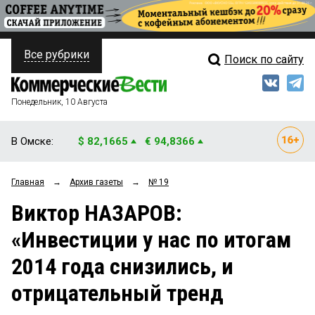
Все рубрики
Поиск по сайту
ПОЛИТИКА
Свежий выпуск
Медиа
ФИНАНСЫ
Понедельник, 10 Августа
Кто есть кто
НЕДВИЖИМОСТЬ
В Омске:
$ 82,1665
€ 94,8366
Интервью
БИЗНЕС
Главная
→
Архив газеты
→
№ 19
Мнения
ОБЩЕСТВО
Виктор НАЗАРОВ:
Рейтинги
ЗАКОН
«Инвестиции у нас по итогам
Блоги
НОВОСТИ КОМПАНИЙ
2014 года снизились, и
Архив
ПРОИСШЕСТВИЯ
отрицательный тренд