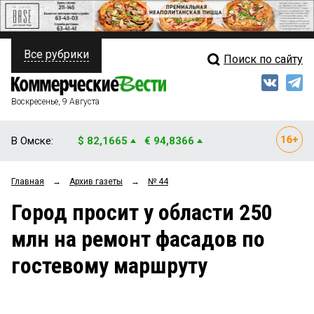
Все рубрики
Поиск по сайту
ПОЛИТИКА
Свежий выпуск
Медиа
ФИНАНСЫ
Воскресенье, 9 Августа
Кто есть кто
НЕДВИЖИМОСТЬ
В Омске:
$ 82,1665
€ 94,8366
Интервью
БИЗНЕС
Главная
→
Архив газеты
→
№ 44
Мнения
ОБЩЕСТВО
Город просит у области 250
Рейтинги
ЗАКОН
млн на ремонт фасадов по
Блоги
НОВОСТИ КОМПАНИЙ
гостевому маршруту
Архив
ПРОИСШЕСТВИЯ