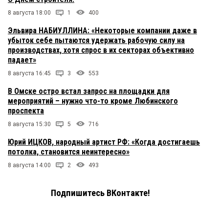
8 августа 18:00
1
400
Эльвира НАБИУЛЛИНА: «Некоторые компании даже в
убыток себе пытаются удержать рабочую силу на
производствах, хотя спрос в их секторах объективно
падает»
8 августа 16:45
3
553
В Омске остро встал запрос на площадки для
мероприятий – нужно что-то кроме Любинского
проспекта
8 августа 15:30
5
716
Юрий ИЦКОВ, народный артист РФ: «Когда достигаешь
потолка, становится неинтересно»
8 августа 14:00
2
493
Подпишитесь ВКонтакте!