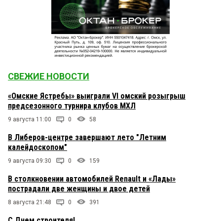
СВЕЖИЕ НОВОСТИ
«Омские Ястребы» выиграли VI омский розыгрыш
предсезонного турнира клубов МХЛ
9 августа 11:00
0
58
В Либеров-центре завершают лето "Летним
калейдоскопом"
9 августа 09:30
0
159
В столкновении автомобилей Renault и «Лады»
пострадали две женщины и двое детей
8 августа 21:48
0
391
С Днем строителя!