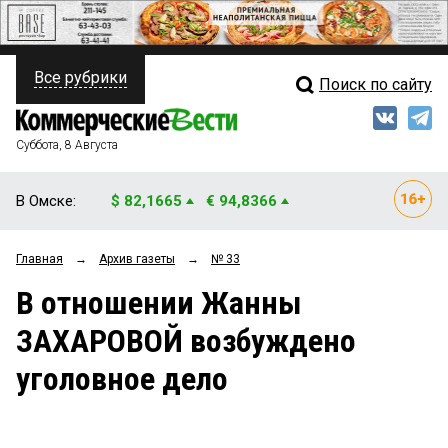
Все рубрики
Поиск по сайту
ПОЛИТИКА
Свежий выпуск
Медиа
ФИНАНСЫ
Суббота, 8 Августа
Кто есть кто
НЕДВИЖИМОСТЬ
В Омске:
$ 82,1665
€ 94,8366
Интервью
БИЗНЕС
Главная
→
Архив газеты
→
№ 33
Мнения
ОБЩЕСТВО
В отношении Жанны
Рейтинги
ЗАКОН
ЗАХАРОВОЙ возбуждено
Блоги
НОВОСТИ КОМПАНИЙ
уголовное дело
Архив
ПРОИСШЕСТВИЯ