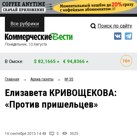
Все рубрики
Поиск по сайту
ПОЛИТИКА
Свежий выпуск
Медиа
ФИНАНСЫ
Понедельник, 10 Августа
Кто есть кто
НЕДВИЖИМОСТЬ
В Омске:
$ 82,1665
€ 94,8366
Интервью
БИЗНЕС
Главная
→
Архив газеты
→
№ 35
Мнения
ОБЩЕСТВО
Елизавета КРИВОЩЕКОВА:
Рейтинги
ЗАКОН
«Против пришельцев»
Блоги
НОВОСТИ КОМПАНИЙ
Архив
ПРОИСШЕСТВИЯ
16 сентября 2015 14:48
0
3025