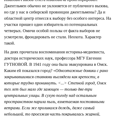
Джентльмен обычно не уклоняется от публичного вызова,
но где у нас в сибирской провинции джентльмены? Да и
областной центр отнесся к выбору без особого интереса. На
участки пришел один избиратель из потенциальных
четверых. Омичи особой пользы от факта выборов не
усмотрели, фрондировать не стали. Неохота. Характер
такой.
На днях прочитала воспоминания историка-медиевиста,
доктора исторических наук, профессора МГУ Евгении
ГУТНОВОЙ. В 1941 году она была эвакуирована в Омск.
Каким ей показался город? «
Одноэтажные домики с рано
закрывавшимися ставнями выглядели как крепости, в
которые трудно проникнуть. <...> Степной город, Омск
тех лет был мало где замощен — только две-три
центральных улицы. В сухую погоду над остальным
пространством парила пыль, взметаемая постоянными
ветрами. Если же проливался дождь, даже самый
небольшой, то проезжая часть покрывалась жирной,