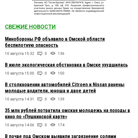
СВЕЖИЕ НОВОСТИ
Минобороны РФ объявило в Омской области
беспилотную опасность
10 августа 15:32
0
136
В июле экологическая обстановка в Омске ухудшилась
10 августа 15:00
0
150
В столкновении автомобилей Citroen и Nissan ранены
молодые водители, юноша и двое детей
10 августа 14:31
0
139
35 млн рублей потратила омская молодежь на походы в
кино по «Пушкинской карте»
10 августа 14:06
0
174
В почве под Омском выявили загрязнение солями