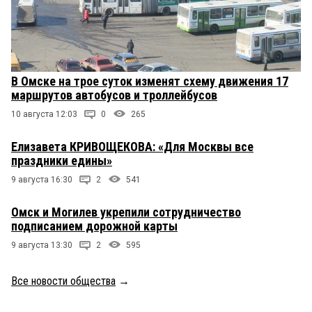
В Омске на трое суток изменят схему движения 17
маршрутов автобусов и троллейбусов
10 августа 12:03
0
265
Елизавета КРИВОЩЕКОВА: «Для Москвы все
праздники едины»
9 августа 16:30
2
541
Омск и Могилев укрепили сотрудничество
подписанием дорожной карты
9 августа 13:30
2
595
Все новости общества
→