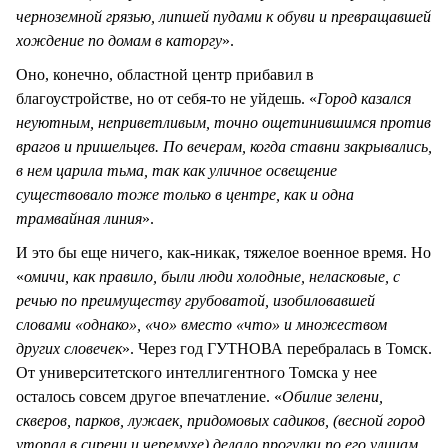
черноземной грязью, липшей пудами к обуви и превращавшей
хождение по домам в каторгу
».
Оно, конечно, областной центр прибавил в
благоустройстве, но от себя-то не уйдешь. «
Город казался
неуютным, неприветливым, точно ощетинившимся против
врагов и пришельцев. По вечерам, когда ставни закрывались,
в нем царила тьма, так как уличное освещение
существовало тоже только в центре, как и одна
трамвайная линия
».
И это бы еще ничего, как-никак, тяжелое военное время. Но
«
омичи, как правило, были люди холодные, неласковые, с
речью по преимуществу грубоватой, изобиловавшей
словами «однако», «чо» вместо «что» и множеством
других словечек
». Через год ГУТНОВА перебралась в Томск.
От университетского интеллигентного Томска у нее
осталось совсем другое впечатление. «
Обилие зелени,
скверов, парков, лужаек, придомовых садиков, (весной город
утопал в сирени и черемухе) делало прогулки по его улицам