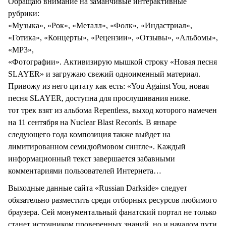
Обращаю внимание на заманчивые интерактивные
рубрики:
«Музыка», «Рок», «Металл», «Фолк», «Индастриал»,
«Готика», «Концерты», «Рецензии», «Отзывы», «Альбомы»,
«MP3»,
«Фотографии». Активизирую мышкой строку «Новая песня
SLAYER» и загружаю свежий одноименный материал.
Привожу из него цитату как есть: «You Against You, новая
песня SLAYER, доступна для прослушивания ниже.
тот трек взят из альбома Repentless, выход которого намечен
на 11 сентября на Nuclear Blast Records. В январе
следующего года композиция также выйдет на
лимитированном семидюймовом сингле». Каждый
информационный текст завершается забавными
комментариями пользователей Интернета…
Выходные данные сайта «Russian Darkside» следует
обязательно разместить среди отборных ресурсов любимого
браузера. Сей монументальный фанатский портал не только
станет источником проверенных знаний, но и началом пути