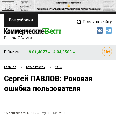
Все рубрики
Поиск по сайту
ПОЛИТИКА
Свежий выпуск
Медиа
ФИНАНСЫ
Пятница, 7 Августа
Кто есть кто
НЕДВИЖИМОСТЬ
В Омске:
$ 81,4077
€ 94,0585
Интервью
БИЗНЕС
Главная
→
Архив газеты
→
№ 35
Мнения
ОБЩЕСТВО
Сергей ПАВЛОВ: Роковая
Рейтинги
ЗАКОН
ошибка пользователя
Блоги
НОВОСТИ КОМПАНИЙ
Архив
ПРОИСШЕСТВИЯ
16 сентября 2015 10:55
0
2980
СТИЛЬ ЖИЗНИ