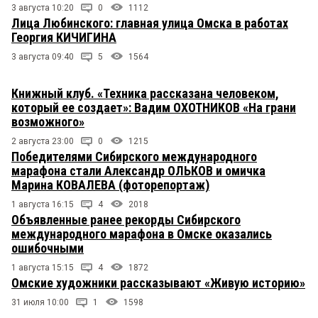
3 августа 10:20
0
1112
Лица Любинского: главная улица Омска в работах
Георгия КИЧИГИНА
3 августа 09:40
5
1564
Книжный клуб. «Техника рассказана человеком,
который ее создает»: Вадим ОХОТНИКОВ «На грани
возможного»
2 августа 23:00
0
1215
Победителями Сибирского международного
марафона стали Александр ОЛЬКОВ и омичка
Марина КОВАЛЕВА (фоторепортаж)
1 августа 16:15
4
2018
Объявленные ранее рекорды Сибирского
международного марафона в Омске оказались
ошибочными
1 августа 15:15
4
1872
Омские художники рассказывают «Живую историю»
31 июля 10:00
1
1598