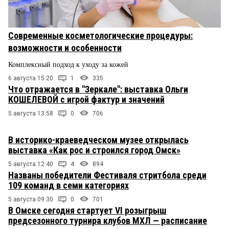
Современные косметологические процедуры:
возможности и особенности
Комплексный подход к уходу за кожей
6 августа 15:20
1
335
Что отражается в "Зеркале": выставка Ольги
КОШЕЛЕВОЙ с игрой фактур и значений
5 августа 13:58
0
706
В историко-краеведческом музее открылась
выставка «Как рос и строился город Омск»
5 августа 12:40
4
894
Названы победители Фестиваля стритбола среди
109 команд в семи категориях
5 августа 09:30
0
701
В Омске сегодня стартует VI розыгрыш
предсезонного турнира клубов МХЛ — расписание