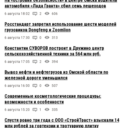
На «островке безопасности» в центре Омска водитель
автомобиля «Лада Гранта» сбил семь пешеходов
6 августа 18:02
2
606
Росстандарт запретил использование шести моделей
грузовиков Dongfeng и Zoomlion
6 августа 17:30
0
313
Константин СУВОРОВ построит в Дружино центр
сельскохозяйственной техники за 564 млн руб.
6 августа 17:05
2
394
Вывоз нефти и нефтегрузов из Омской области по
железной дороге уменьшился
6 августа 16:00
0
507
Современные косметологические процедуры:
возможности и особенности
6 августа 15:20
1
335
Спустя ровно три года с ООО «СтройТраст» взыскали 14
млн рублей за гортензии и тротуарную плитку