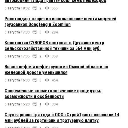
автомобиля «Лада Гранта» сбил семь пешеходов
6 августа 18:02
2
555
Росстандарт запретил использование шести моделей
грузовиков Dongfeng и Zoomlion
6 августа 17:30
0
284
Константин СУВОРОВ построит в Дружино центр
сельскохозяйственной техники за 564 млн руб.
6 августа 17:05
2
358
Вывоз нефти и нефтегрузов из Омской области по
железной дороге уменьшился
6 августа 16:00
0
464
Современные косметологические процедуры:
возможности и особенности
6 августа 15:20
1
304
Спустя ровно три года с ООО «СтройТраст» взыскали 14
млн рублей за гортензии и тротуарную плитку