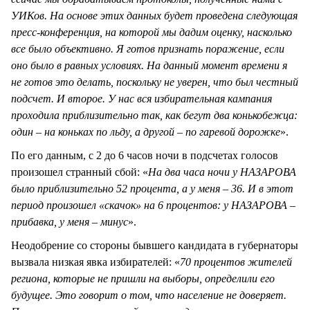
УИКов. На основе этих данных будет проведена следующая
пресс-конференция, на которой мы дадим оценку, насколько
все было объективно. Я готов признать поражение, если
оно было в равных условиях. На данный момент времени я
не готов это делать, поскольку не уверен, что был честный
подсчет. И второе. У нас вся избирательная кампания
проходила приблизительно так, как бегут два конькобежца:
один – на коньках по льду, а другой – по гаревой дорожке
».
По его данным, с 2 до 6 часов ночи в подсчетах голосов
произошел странный сбой: «
На два часа ночи у НАЗАРОВА
было приблизительно 52 процента, а у меня – 36. И в этот
период произошел «скачок» на 6 процентов: у НАЗАРОВА –
прибавка, у меня – минус
».
Неодобрение со стороны бывшего кандидата в губернаторы
вызвала низкая явка избирателей: «
70 процентов жителей
региона, которые не пришли на выборы, определили его
будущее. Это говорит о том, что население не доверяет.