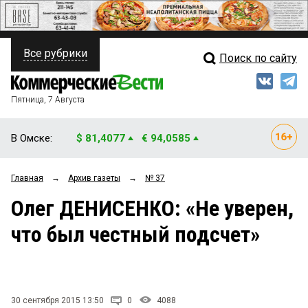
Все рубрики
Поиск по сайту
ПОЛИТИКА
Свежий выпуск
Медиа
ФИНАНСЫ
Пятница, 7 Августа
Кто есть кто
НЕДВИЖИМОСТЬ
В Омске:
$ 81,4077
€ 94,0585
Интервью
БИЗНЕС
Главная
→
Архив газеты
→
№ 37
Мнения
ОБЩЕСТВО
Олег ДЕНИСЕНКО: «Не уверен,
Рейтинги
ЗАКОН
что был честный подсчет»
Блоги
НОВОСТИ КОМПАНИЙ
Архив
ПРОИСШЕСТВИЯ
30 сентября 2015 13:50
0
4088