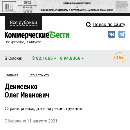
Все рубрики
Поиск по сайту
ПОЛИТИКА
Свежий выпуск
Медиа
ФИНАНСЫ
Воскресенье, 9 Августа
Кто есть кто
НЕДВИЖИМОСТЬ
В Омске:
$ 82,1665
€ 94,8366
Интервью
БИЗНЕС
Главная
→
Кто есть кто
Мнения
ОБЩЕСТВО
Денисенко
Рейтинги
ЗАКОН
Олег Иванович
Блоги
НОВОСТИ КОМПАНИЙ
Страница находится на реконструкции.
Архив
ПРОИСШЕСТВИЯ
Обновлено 11 августа 2021
СТИЛЬ ЖИЗНИ