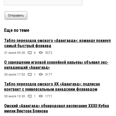
Отправить
Еще по теме
Табло переходов омского «Авангарда»: команду покинул
самый быстрый форвард
31 июля 09:30
6
3572
О завершении игровой хоккейной карьеры объявил экс-
нападающий «Авангард»
30 июля 17:50
1
3177
Табло переходов омского ХК «Авангард»: подписан
контракт с универсальным канадским форвардом
30 июля 10:30
1
1771
Омский «Авангард» обнародовал расписание XXXII Кубка
имени Виктора Блинова