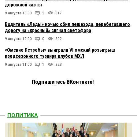
дорожной карты
9 августа 13:30
2
317
Водитель «Лады» ночью сбил пешехода, перебегавшего
дорогу на «красный» сигнал светофора
9 августа 12:00
0
302
«Омские Ястребы» выиграли VI омский розыгрыш
предсезонного турнира клубов МХЛ
9 августа 11:00
1
323
Подпишитесь ВКонтакте!
ПОЛИТИКА