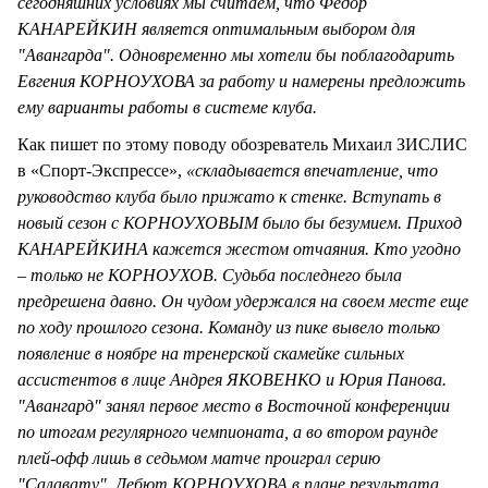
сегодняшних условиях мы считаем, что Федор
КАНАРЕЙКИН является оптимальным выбором для
"Авангарда". Одновременно мы хотели бы поблагодарить
Евгения КОРНОУХОВА за работу и намерены предложить
ему варианты работы в системе клуба.
Как пишет по этому поводу обозреватель Михаил ЗИСЛИС
в «Спорт-Экспрессе»,
«складывается впечатление, что
руководство клуба было прижато к стенке. Вступать в
новый сезон с КОРНОУХОВЫМ было бы безумием. Приход
КАНАРЕЙКИНА кажется жестом отчаяния. Кто угодно
– только не КОРНОУХОВ. Судьба последнего была
предрешена давно. Он чудом удержался на своем месте еще
по ходу прошлого сезона. Команду из пике вывело только
появление в ноябре на тренерской скамейке сильных
ассистентов в лице Андрея ЯКОВЕНКО и Юрия Панова.
"Авангард" занял первое место в Восточной конференции
по итогам регулярного чемпионата, а во втором раунде
плей-офф лишь в седьмом матче проиграл серию
"Салавату". Дебют КОРНОУХОВА в плане результата