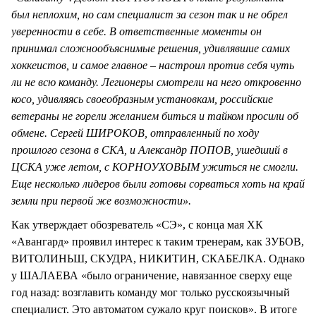
был неплохим, но сам специалист за сезон так и не обрел
уверенности в себе. В ответственные моменты он
принимал сложнообъяснимые решения, удивлявшие самих
хоккеистов, и самое главное – настроил против себя чуть
ли не всю команду. Легионеры смотрели на него откровенно
косо, удивляясь своеобразным установкам, российские
ветераны не горели желанием биться и тайком просили об
обмене. Сергей ШИРОКОВ, отправленный по ходу
прошлого сезона в СКА, и Александр ПОПОВ, ушедший в
ЦСКА уже летом, с КОРНОУХОВЫМ ужиться не смогли.
Еще несколько лидеров были готовы сорваться хоть на край
земли при первой же возможности».
Как утверждает обозреватель «СЭ», с конца мая ХК
«Авангард» проявил интерес к таким тренерам, как ЗУБОВ,
ВИТОЛИНЬШ, СКУДРА, НИКИТИН, СКАБЕЛКА. Однако
у ШАЛАЕВА «было ограничение, навязанное сверху еще
год назад: возглавить команду мог только русскоязычный
специалист. Это автоматом сужало круг поисков». В итоге