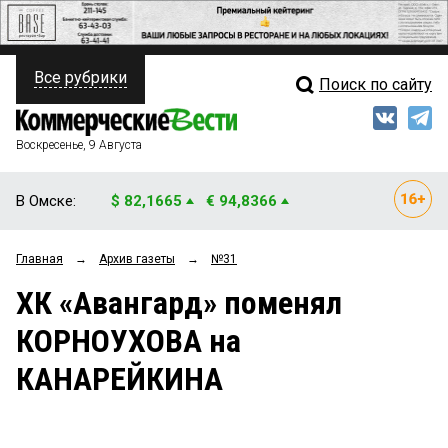
Все рубрики
Поиск по сайту
ПОЛИТИКА
Свежий выпуск
Медиа
ФИНАНСЫ
Воскресенье, 9 Августа
Кто есть кто
НЕДВИЖИМОСТЬ
В Омске:
$ 82,1665
€ 94,8366
Интервью
БИЗНЕС
Главная
→
Архив газеты
→
№31
Мнения
ОБЩЕСТВО
ХК «Авангард» поменял
Рейтинги
ЗАКОН
КОРНОУХОВА на
Блоги
НОВОСТИ КОМПАНИЙ
КАНАРЕЙКИНА
Архив
ПРОИСШЕСТВИЯ