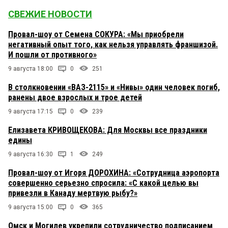
СВЕЖИЕ НОВОСТИ
Провал-шоу от Семена СОКУРА: «Мы приобрели
негативный опыт того, как нельзя управлять франшизой.
И пошли от противного»
9 августа 18:00
0
251
В столкновении «ВАЗ-2115» и «Нивы» один человек погиб,
ранены двое взрослых и трое детей
9 августа 17:15
0
239
Елизавета КРИВОЩЕКОВА: Для Москвы все праздники
едины
9 августа 16:30
1
249
Провал-шоу от Игоря ДОРОХИНА: «Сотрудница аэропорта
совершенно серьезно спросила: «С какой целью вы
привезли в Канаду мертвую рыбу?»
9 августа 15:00
0
365
Омск и Могилев укрепили сотрудничество подписанием