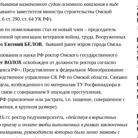
ывания назначенного судом основного наказания в виде
вшего заместителя министра строительства Омской
ст. 290, ст. 64 УК РФ).
и по помилованию стал ее новый член – председатель
венной организации ветеранов войны, труда, Вооруженных
ов
Евгений БЕЛОВ
, бывший ранее мэром города Омска.
азования и науки РФ ректор Омского государственного
ег ВОЛОХ
освобожден от должности ректора согласно
одекса РФ». Представление в федеральное Минобразование
ледственное управление СК РФ по Омской области. Связано
 дела, возбужденного по материалам ТУ Росфиннадзора в
связи с совершением 9 эпизодов преступления,
 РФ (присвоение или растрата, т.е. хищение, совершенное с
ения, в крупном размере).
16 гг. ректор педуниверситета,
«действуя в корыстных
по приему и оплате якобы выполненных в рамках заключенных
низациями, руководители которых были лично знакомы с