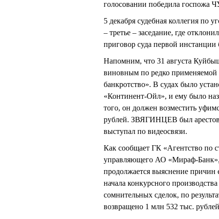
голосовании победила госпожа ЧУ
5 декабря судебная коллегия по 
– третье – заседание, где откл
приговор суда первой инстанции 
Напомним, что 31 августа Куйб
виновным по редко применяемой 
банкротство». В судах было уста
«Континент-Ойл», и ему было наз
того, он должен возместить уфим
рублей. ЗВЯГИНЦЕВ был арестован
выступал по видеосвязи.
Как сообщает ГК «Агентство по 
управляющего АО «Мираф-Банк», в
продолжается выяснение причин е
начала конкурсного производства
сомнительных сделок, по результ
возвращено 1 млн 532 тыс. рублей