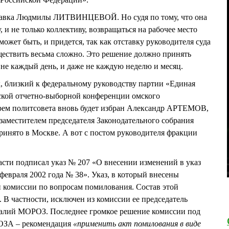
ставка Людмилы ЛИТВИНЦЕВОЙ. Но судя по тому, что она
 и не только коллективу, возвращаться на рабочее место
 может быть, и придется, так как отставку руководителя суда
ществить весьма сложно. Это решение должно принять
 не каждый день, и даже не каждую неделю и месяц.
, близкий к федеральному руководству партии «Единая
ьской отчетно-выборной конференции омского
арем политсовета вновь будет избран Александр АРТЕМОВ,
аместителем председателя Законодательного собрания
ринято в Москве. А вот с постом руководителя фракции
асти подписал указ № 207 «О внесении изменений в указ
февраля 2002 года № 38». Указ, в который внесены
й комиссии по вопросам помилования. Состав этой
 В частности, исключен из комиссии ее председатель
италий МОРОЗ. Последнее громкое решение комиссии под
ОЗА – рекомендация
«применить акт помилования в виде