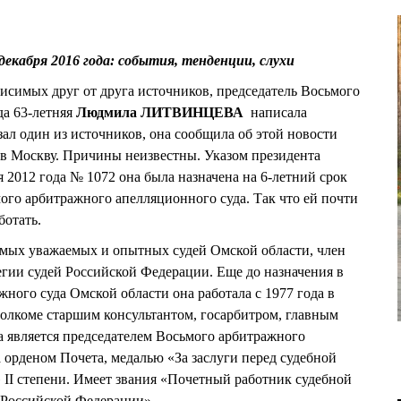
 декабря 2016 года: события, тенденции, слухи
исимых друг от друга источников, председатель Восьмого
да 63-летняя
Людмила ЛИТВИНЦЕВА
написала
азал один из источников, она сообщила об этой новости
м в Москву. Причины неизвестны. Указом президента
 2012 года № 1072 она была назначена на 6-летний срок
го арбитражного апелляционного суда. Так что ей почти
ботать.
амых уважаемых и опытных судей Омской области, член
ии судей Российской Федерации. Еще до назначения в
ного суда Омской области она работала с 1977 года в
олкоме старшим консультантом, госарбитром, главным
да является председателем Восьмого арбитражного
 орденом Почета, медалью «За заслуги перед судебной
II степени. Имеет звания «Почетный работник судебной
Российской Федерации».