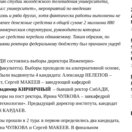
анию студии молодежного телевидения университета,
исс университет», мероприятий по введению
изнь и ряда других, хотя фактически работы выполнены не
е менее денежные средства в общей сумме 2 миллиона 880
коммерческим структурам, руководители которых
е средства передали обвиняемому. Таким образом, по
виями ректора федеральному бюджету был причинен ущерб
АДИ состоялись выборы директора Инженерно-
 факультета). Выборы проходили на альтернативной основе,
и были выдвинуты 4 кандидата: Александр НЕЛЕПОВ –
ент, Сергей МАКЕЕВ – заведующий кафедрой
ладимир КИРНИЧНЫЙ
– бывший ректор СибАДИ,
оры на пост ректора, Ирина ЧУЛКОВА – завкафедрой
технологии». Предыдущий директор института, кандидат
ний КАРДАЕВ.
ры прошли в 2 тура: в первом определились два кандидата,
рина ЧУЛКОВА и Сергей МАКЕЕВ. В финальном