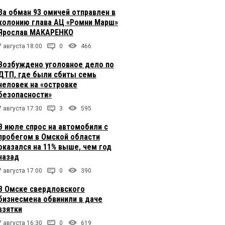
За обман 93 омичей отправлен в
колонию глава АЦ «Ромни Марш»
Ярослав МАКАРЕНКО
7 августа 18:00
0
466
Возбуждено уголовное дело по
ДТП, где были сбиты семь
человек на «островке
безопасности»
7 августа 17:30
3
595
В июле спрос на автомобили с
пробегом в Омской области
оказался на 11% выше, чем год
назад
7 августа 17:00
0
390
В Омске свердловского
бизнесмена обвинили в даче
взятки
7 августа 16:30
0
619