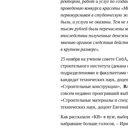
ректором, работ и услуг по созд
проведению конкурса красоты «М
первокурсников в студенческую ж
были, а услуги не оказаны. Тем н
тысяч рублей были перечислены 
впоследствии полученные денежны
мнению органов следствия дейст
в крупном размере».
25 ноября на ученом совете Сиб
строительного института (декана
подразделениями и факультетам
кандидат технических наук, доц
«Строительные конструкции»,
В
совсем недавно проигравший выб
«Строительные материалы и спец
технических наук, доцент Евге
Как рассказали «КВ» в вузе, выбо
набравшие больше голосов, – И