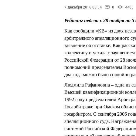
7 декабря 2016 08:54
0
4406
Рейтинг недели с 28 ноября по 5
Как сообщили «КВ» из двух незав
арбитражного апелляционного су
заявление об отставке. Как расск
коллективу и уехала с заявление
Российской Федерации от 28 июля
полномочий председателем Восьмо
два года можно было спокойно ра
Людмила Рафаиловна – одна из с
Высшей квалификационной коллег
1992 году председателем Арбитраж
Госарбитраже при Омском облисп
госарбитром. С сентября 2006 го
апелляционного суда. Награждена
системой Российской Федерации» 
системы» и «Заслуженный юрист 