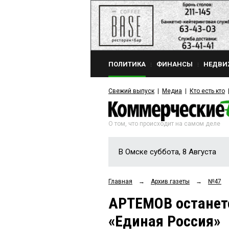
ПОЛИТИКА
ФИНАНСЫ
НЕДВИ
Свежий выпуск
Медиа
Кто есть кто
О том, что происходит на самом деле
В Омске суббота, 8 Августа
Главная
→
Архив газеты
→
№47
АРТЕМОВ останетс
«Единая Россия»