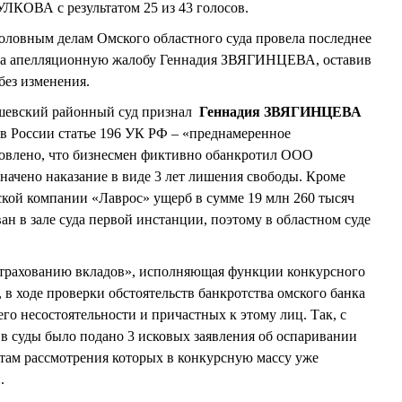
ЛКОВА с результатом 25 из 43 голосов.
уголовным делам Омского областного суда провела последнее
онила апелляционную жалобу Геннадия ЗВЯГИНЦЕВА, оставив
без изменения.
ышевский районный суд признал
Геннадия ЗВЯГИНЦЕВА
в России статье 196 УК РФ – «преднамеренное
новлено, что бизнесмен фиктивно обанкротил ООО
начено наказание в виде 3 лет лишения свободы. Кроме
ской компании «Лаврос» ущерб в сумме 19 млн 260 тысяч
 в зале суда первой инстанции, поэтому в областном суде
страхованию вкладов», исполняющая функции конкурсного
 ходе проверки обстоятельств банкротства омского банка
го несостоятельности и причастных к этому лиц. Так, с
 в суды было подано 3 исковых заявления об оспаривании
атам рассмотрения которых в конкурсную массу уже
.