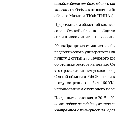
освобождения от дальнейшего отб
лишения свободы»
в отношении бы
области Михаила ТЮФЯГИНА (ч. 6 
Председателем областной комисси
совета Омской областной общест
сил и правоохранительных орган
29 ноября приказом министра обр
педагогического университета
Ол
пункту 2 статьи 278 Трудового к
об отставке ректора направило С
это с расследованием уголовного
Омской области и УФСБ России в 
предусмотренного ч. 3 ст. 160 УК
использованием служебного полож
По данным следствия, в 2015 – 20
целях, подписал ряд документов 
контрактов с коммерческими орга