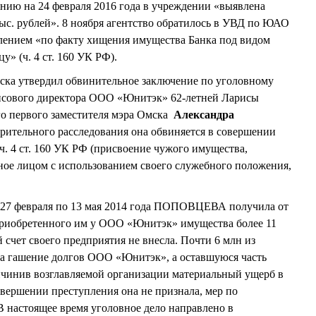
янию на 24 февраля 2016 года в учреждении «выявлена
тыс. рублей». 8 ноября агентство обратилось в УВД по ЮАО
лением «по факту хищения имущества Банка под видом
» (ч. 4 ст. 160 УК РФ).
ска утвердил обвинительное заключение по уголовному
нсового директора ООО «Юнитэк» 62-летней Ларисы
первого заместителя мэра Омска
Александра
рительного расследования она обвиняется в совершении
ч. 4 ст. 160 УК РФ (присвоение чужого имущества,
ное лицом с использованием своего служебного положения,
с 27 февраля по 13 мая 2014 года ПОПОВЦЕВА получила от
приобретенного им у ООО «Юнитэк» имущества более 11
 счет своего предприятия не внесла. Почти 6 млн из
на гашение долгов ООО «Юнитэк», а оставшуюся часть
ичинив возглавляемой организации материальный ущерб в
овершении преступления она не признала, мер по
 настоящее время уголовное дело направлено в