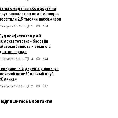
Залы ожидания «Комфорт» на
двух вокзалах за семь месяцев
посетили 2,5 тысячи пассажиров
7 августа 15:45
1
464
Суд конфисковал у АО
«Омскавтотранс» бассейн
«Автомобилист» и землю в
центре города
7 августа 15:01
4
744
Генеральный директор покинул
женский волейбольный клуб
«Омичка»
7 августа 14:00
2
587
Подпишитесь ВКонтакте!