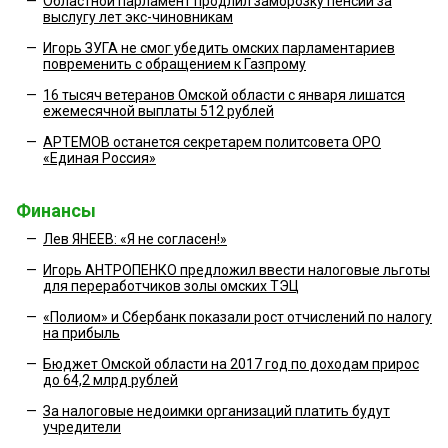
—
Областной парламент продлил заморозку пенсий за
выслугу лет экс-чиновникам
—
Игорь ЗУГА не смог убедить омских парламентариев
повременить с обращением к Газпрому
—
16 тысяч ветеранов Омской области с января лишатся
ежемесячной выплаты 512 рублей
—
АРТЕМОВ останется секретарем политсовета ОРО
«Единая Россия»
Финансы
—
Лев ЯНЕЕВ: «Я не согласен!»
—
Игорь АНТРОПЕНКО предложил ввести налоговые льготы
для переработчиков золы омских ТЭЦ
—
«Полиом» и Сбербанк показали рост отчислений по налогу
на прибыль
—
Бюджет Омской области на 2017 год по доходам прирос
до 64,2 млрд рублей
—
За налоговые недоимки организаций платить будут
учредители