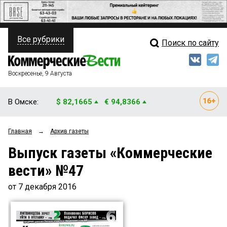
Все рубрики
Поиск по сайту
ПОЛИТИКА
Свежий выпуск
Медиа
ФИНАНСЫ
Воскресенье, 9 Августа
Кто есть кто
НЕДВИЖИМОСТЬ
В Омске:
$ 82,1665
€ 94,8366
Интервью
БИЗНЕС
Главная
→
Архив газеты
Мнения
ОБЩЕСТВО
Выпуск газеты «Коммерческие
Рейтинги
ЗАКОН
вести» №47
Блоги
НОВОСТИ КОМПАНИЙ
от 7 декабря 2016
Архив
ПРОИСШЕСТВИЯ
СТИЛЬ ЖИЗНИ