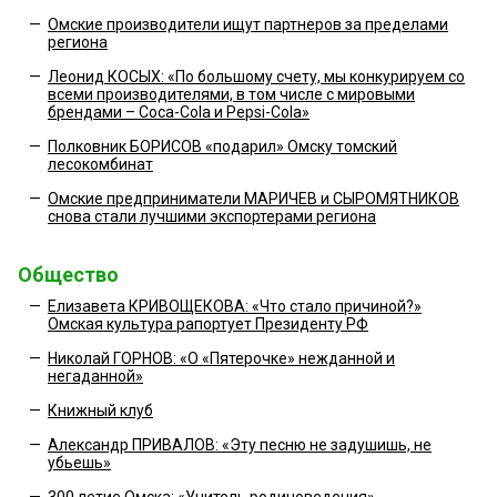
—
Омские производители ищут партнеров за пределами
региона
—
Леонид КОСЫХ: «По большому счету, мы конкурируем со
всеми производителями, в том числе с мировыми
брендами – Coca-Cola и Pepsi-Cola»
—
Полковник БОРИСОВ «подарил» Омску томский
лесокомбинат
—
Омские предприниматели МАРИЧЕВ и СЫРОМЯТНИКОВ
снова стали лучшими экспортерами региона
Общество
—
Елизавета КРИВОЩЕКОВА: «Что стало причиной?»
Омская культура рапортует Президенту РФ
—
Николай ГОРНОВ: «О «Пятерочке» нежданной и
негаданной»
—
Книжный клуб
—
Александр ПРИВАЛОВ: «Эту песню не задушишь, не
убьешь»