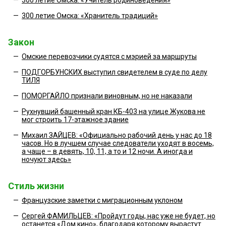
—
300 летие Омска: «Учитель родиноведения»
—
300 летие Омска: «Хранитель традиций»
Закон
—
Омские перевозчики судятся с мэрией за маршруты
—
ПОДГОРБУНСКИХ выступил свидетелем в суде по делу
ТИЛЯ
—
ПОМОРГАЙЛО признали виновным, но не наказали
—
Рухнувший башенный кран КБ-403 на улице Жукова не
мог строить 17-этажное здание
—
Михаил ЗАЙЦЕВ: «Официально рабочий день у нас до 18
часов. Но в лучшем случае следователи уходят в восемь,
а чаще – в девять, 10, 11, а то и 12 ночи. А иногда и
ночуют здесь»
Стиль жизни
—
Французские заметки с миграционным уклоном
—
Сергей ФАМИЛЬЦЕВ: «Пройдут годы, нас уже не будет, но
останется «Дом кино», благодаря которому вырастут