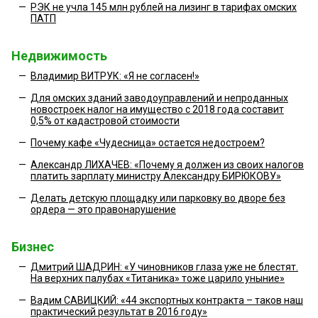
—
РЭК не учла 145 млн рублей на лизинг в тарифах омских
ПАТП
Недвижимость
—
Владимир ВИТРУК: «Я не согласен!»
—
Для омских зданий заводоуправлений и непроданных
новостроек налог на имущество с 2018 года составит
0,5% от кадастровой стоимости
—
Почему кафе «Чудесница» остается недостроем?
—
Александр ЛИХАЧЕВ: «Почему я должен из своих налогов
платить зарплату министру Александру БИРЮКОВУ»
—
Делать детскую площадку или парковку во дворе без
ордера — это правонарушение
Бизнес
—
Дмитрий ШАДРИН: «У чиновников глаза уже не блестят.
На верхних палубах «Титаника» тоже царило уныние»
—
Вадим САВИЦКИЙ: «44 экспортных контракта – таков наш
практический результат в 2016 году»