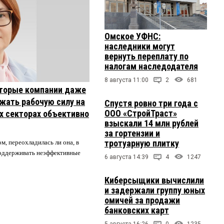
Омское УФНС:
наследники могут
вернуть переплату по
налогам наследодателя
8 августа 11:00
2
681
торые компании даже
жать рабочую силу на
Спустя ровно три года с
ООО «СтройТраст»
их секторах объективно
взыскали 14 млн рублей
за гортензии и
тротуарную плитку
м, переохладилась ли она, в
 поддерживать неэффективные
6 августа 14:39
4
1247
Киберсыщики вычислили
и задержали группу юных
омичей за продажи
банковских карт
5 августа 16:26
0
1235