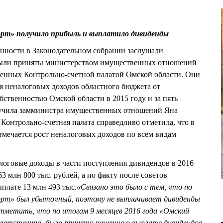
орт» получило прибыль и выплатило дивиденды
венности в Законодательном собрании заслушали
были приняты министерством имущественных отношений
енных Контрольно-счетной палатой Омской области. Они
я неналоговых доходов областного бюджета от
бственностью Омской области в 2015 году и за пять
звучила замминистра имущественных отношений Яна
онтрольно-счетная палата справедливо отметила, что в
тмечается рост неналоговых доходов по всем видам
алоговые доходы в части поступления дивидендов в 2016
3 млн 800 тыс. рублей, а по факту после советов
плате 13 млн 493 тыс.
«Связано это было с тем, что по
орт» был убыточный, поэтому не выплачивает дивиденды
тметить, что по итогам 9 месяцев 2016 года «Омский
тветственно, было принято решение о выплате дивидендов