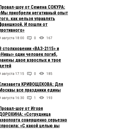
Провал-шоу от Семена СОКУРА:
«Мы приобрели негативный опыт
того, как нельзя управлять
франшизой. И пошли от
противного»
9 августа 18:00
0
167
В столкновении «ВАЗ-2115» и
«Нивы» один человек погиб,
ранены двое взрослых и трое
детей
9 августа 17:15
0
185
Елизавета КРИВОЩЕКОВА: Для
Москвы все праздники едины
9 августа 16:30
1
193
Провал-шоу от Игоря
ДОРОХИНА: «Сотрудница
аэропорта совершенно серьезно
спросила: «С какой целью вы