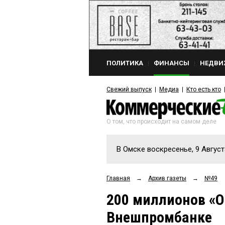
ПОЛИТИКА
ФИНАНСЫ
НЕДВИ
Свежий выпуск
Медиа
Кто есть кто
О том, что происходит на самом деле
В Омске воскресенье, 9 Август
Главная
→
Архив газеты
→
№49
200 миллионов «О
Внешпромбанке