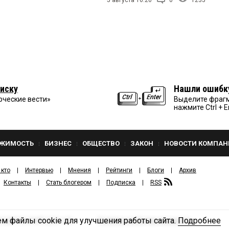
иску
Нашли ошибк
рческие вести»
Выделите фрагм
нажмите Ctrl + E
ЖИМОСТЬ
БИЗНЕС
ОБЩЕСТВО
ЗАКОН
НОВОСТИ КОМПАН
 кто
Интервью
Мнения
Рейтинги
Блоги
Архив
Контакты
Стать блогером
Подписка
RSS
м файлы cookie для улучшения работы сайта.
Подробнее
Политика конфиденциальности
ЗДАТЕЛЬСКИЙ ДОМ «КВ».