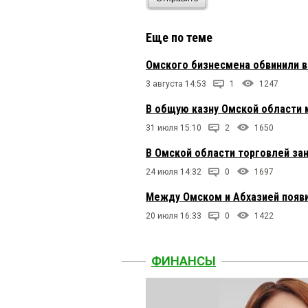
Еще по теме
Омского бизнесмена обвинили в
3 августа 14:53
1
1247
В общую казну Омской области 
31 июля 15:10
2
1650
В Омской области торговлей за
24 июля 14:32
0
1697
Между Омском и Абхазией появ
20 июля 16:33
0
1422
ФИНАНСЫ