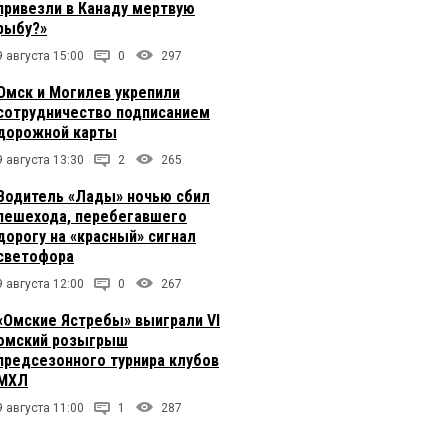
привезли в Канаду мертвую
рыбу?»
9 августа 15:00
0
297
Омск и Могилев укрепили
сотрудничество подписанием
дорожной карты
9 августа 13:30
2
265
Водитель «Лады» ночью сбил
пешехода, перебегавшего
дорогу на «красный» сигнал
светофора
9 августа 12:00
0
267
«Омские Ястребы» выиграли VI
омский розыгрыш
предсезонного турнира клубов
МХЛ
9 августа 11:00
1
287