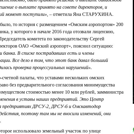
Решение о выплате принято на совете директоров, и
ий момент поступили»,
– отметила Яна СТАРУХИНА.
 было, то история с размещением «Омским аэропортом» 200
ка, у которого в начале 2016 года отозвали лицензию,
Председатель комитета по законодательству Сергей
екторов ОАО «Омский аэропорт», пояснил ситуацию:
 банка. В списке пострадавших есть и члены
ции. Все дело в том, что этот банк давал больший
дилась проверка процессуальных нарушений».
-счетной палаты, что уставами нескольких омских
раво без предварительного согласования минимущества
имуществом стоимостью менее 10 млн рублей, замминистра
зменения в уставы наших предприятий. Это Центр
на предприятиях ДРСУ-2, ДРСУ-6 и Омскавтодор
ействия, поэтому там мы не вносили изменений, они
.
торое использовало земельный участок по улице