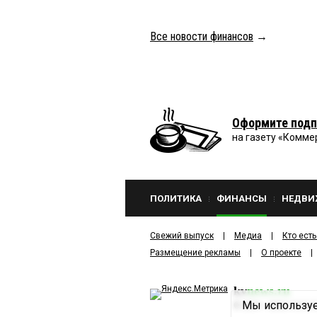
Все новости финансов
→
Оформите подп
на газету «Комме
ПОЛИТИКА
ФИНАНСЫ
НЕДВИ
Свежий выпуск
Медиа
Кто есть
Размещение рекламы
О проекте
kv
news.ru
Мы используе
©
2001—2026
ООО И