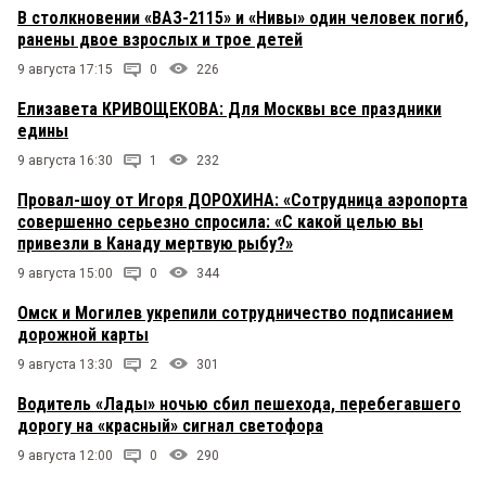
В столкновении «ВАЗ-2115» и «Нивы» один человек погиб,
ранены двое взрослых и трое детей
9 августа 17:15
0
226
Елизавета КРИВОЩЕКОВА: Для Москвы все праздники
едины
9 августа 16:30
1
232
Провал-шоу от Игоря ДОРОХИНА: «Сотрудница аэропорта
совершенно серьезно спросила: «С какой целью вы
привезли в Канаду мертвую рыбу?»
9 августа 15:00
0
344
Омск и Могилев укрепили сотрудничество подписанием
дорожной карты
9 августа 13:30
2
301
Водитель «Лады» ночью сбил пешехода, перебегавшего
дорогу на «красный» сигнал светофора
9 августа 12:00
0
290