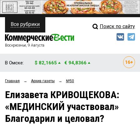
Все рубрики
Поиск по сайту
ПОЛИТИКА
Свежий выпуск
Медиа
ФИНАНСЫ
Воскресенье, 9 Августа
Кто есть кто
НЕДВИЖИМОСТЬ
В Омске:
$ 82,1665
€ 94,8366
Интервью
БИЗНЕС
Главная
→
Архив газеты
→
№50
Мнения
ОБЩЕСТВО
Елизавета КРИВОЩЕКОВА:
Рейтинги
ЗАКОН
«МЕДИНСКИЙ участвовал»
Блоги
НОВОСТИ КОМПАНИЙ
Благодарил и целовал?
Архив
ПРОИСШЕСТВИЯ