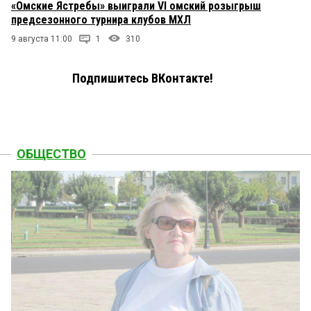
«Омские Ястребы» выиграли VI омский розыгрыш
предсезонного турнира клубов МХЛ
9 августа 11:00
1
310
Подпишитесь ВКонтакте!
ОБЩЕСТВО