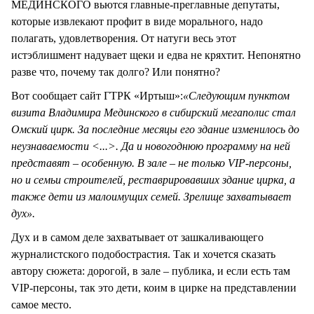
МЕДИНСКОГО вьются главные-преглавные депутаты,
которые извлекают профит в виде морального, надо
полагать, удовлетворения. От натуги весь этот
истэблишмент надувает щеки и едва не кряхтит. Непонятно
разве что, почему так долго? Или понятно?
Вот сообщает сайт ГТРК «Иртыш»:
«Следующим пунктом
визита Владимира Мединского в сибирский мегаполис стал
Омский цирк. За последние месяцы его здание изменилось до
неузнаваемости <...>. Да и новогоднюю программу на ней
представят – особенную. В зале – не только VIP-персоны,
но и семьи строителей, реставрировавших здание цирка, а
также дети из малоимущих семей. Зрелище захватывает
дух».
Дух и в самом деле захватывает от зашкаливающего
журналистского подобострастия. Так и хочется сказать
автору сюжета: дорогой, в зале – публика, и если есть там
VIP-персоны, так это дети, коим в цирке на представлении
самое место.