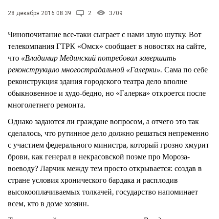
СТИЛЬ ЖИЗНИ
28 декабря 2016 08:39
2
3709
Чинопочитание все-таки сыграет с нами злую шутку. Вот
телекомпания ГТРК «Омск» сообщает в новостях на сайте,
что
«Владимир Мединский потребовал завершить
реконструкцию многострадальной «Галерки».
Сама по себе
реконструкция здания городского театра дело вполне
обыкновенное и худо-бедно, но «Галерка» откроется после
многолетнего ремонта.
Однако задаются ли граждане вопросом, а отчего это так
сделалось, что рутинное дело должно решаться непременно
с участием федерального министра, который грозно хмурит
брови, как генерал в некрасовской поэме про Мороза-
воеводу? Ларчик между тем просто открывается: создав в
стране условия хронического бардака и расплодив
высокооплачиваемых толкачей, государство напоминает
всем, кто в доме хозяин.