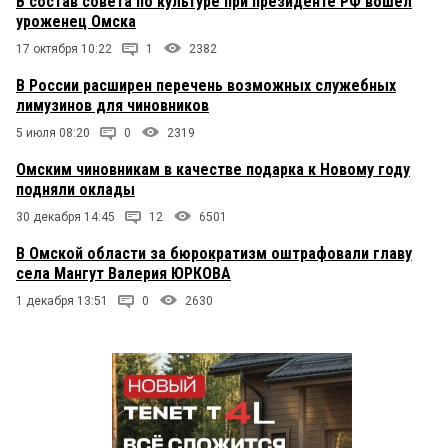
В состав совета по культуре при президенте РФ вошёл
уроженец Омска
17 октября 10:22
1
2382
В России расширен перечень возможных служебных
лимузинов для чиновников
5 июля 08:20
0
2319
Омским чиновникам в качестве подарка к Новому году
подняли оклады
30 декабря 14:45
12
6501
В Омской области за бюрократизм оштрафовали главу
села Мангут Валерия ЮРКОВА
1 декабря 13:51
0
2630