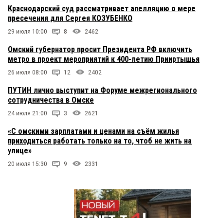
Краснодарский суд рассматривает апелляцию о мере
пресечения для Сергея КОЗУБЕНКО
29 июля 10:00
8
2462
Омский губернатор просит Президента РФ включить
метро в проект мероприятий к 400-летию Прииртышья
26 июля 08:00
12
2402
ПУТИН лично выступит на Форуме межрегионального
сотрудничества в Омске
24 июля 21:00
3
2621
«С омскими зарплатами и ценами на съём жилья
приходиться работать только на то, чтоб не жить на
улице»
20 июля 15:30
9
2331