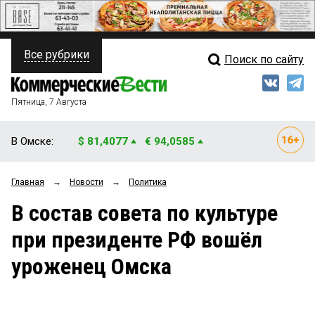
Все рубрики
Поиск по сайту
ПОЛИТИКА
Свежий выпуск
Медиа
ФИНАНСЫ
Пятница, 7 Августа
Кто есть кто
НЕДВИЖИМОСТЬ
В Омске:
$ 81,4077
€ 94,0585
Интервью
БИЗНЕС
Главная
→
Новости
→
Политика
Мнения
ОБЩЕСТВО
В состав совета по культуре
Рейтинги
ЗАКОН
при президенте РФ вошёл
Блоги
НОВОСТИ КОМПАНИЙ
уроженец Омска
Архив
ПРОИСШЕСТВИЯ