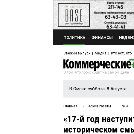
ПОЛИТИКА
ФИНАНСЫ
НЕДВИ
Свежий выпуск
Медиа
Кто есть кто
О том, что происходит на самом деле
В Омске суббота, 8 Августа
Главная
→
Архив газеты
→
№ 4
«17-й год наступи
историческом см