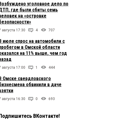
Возбуждено уголовное дело по
ДТП, где были сбиты семь
человек на «островке
безопасности»
7 августа 17:30
4
707
В июле спрос на автомобили с
пробегом в Омской области
оказался на 11% выше, чем год
назад
7 августа 17:00
1
444
В Омске свердловского
бизнесмена обвинили в даче
взятки
7 августа 16:30
0
693
Подпишитесь ВКонтакте!