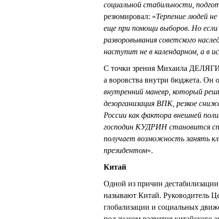
социальной стабильности, подго
резюмировал: «
Терпение людей не
еще при помощи выборов. Но если
разворовывания советского насле
наступит не в календарном, а в 
С точки зрения Михаила ДЕЛЯГИН
а воровства внутри бюджета. Он о
внутренний маневр, который реши
дезорганизация ВПК, резкое сниж
России как фактора внешней полит
господин КУДРИН становится спа
получает возможность занять кл
президентом
».
Китай
Одной из причин дестабилизации
называют Китай. Руководитель Ц
глобализации и социальных движ
под знаком развития китайского э