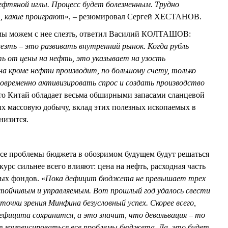
нефтяной иглы. Процесс будет болезненным. Трудно
, какие проиграют
», – резюмировал Сергей ХЕСТАНОВ.
 мы можем с нее слезть, ответил Василий КОЛТАШОВ:
езть – это развивать внутренний рынок. Когда рубль
ь от цены на нефть, это указывает на узость
а кроме нефти производит, по большому счету, только
овременно активизировать спрос и создать производство
что Китай обладает весьма обширными запасами сланцевой
 их массовую добычу, вклад этих полезных ископаемых в
низится.
е проблемы бюджета в обозримом будущем будут решаться
 курс сильнее всего влияют: цена на нефть, расходная часть
ых фондов. «
Пока дефицит бюджета не превышает трех
ойчивым и управляемым. Вот прошлый год удалось свести
точки зрения Минфина безусловный успех. Скорее всего,
дефицита сохранится, а это значит, что девальвация – то
т компенсироваться все проблемы бюджета. Да, это будет