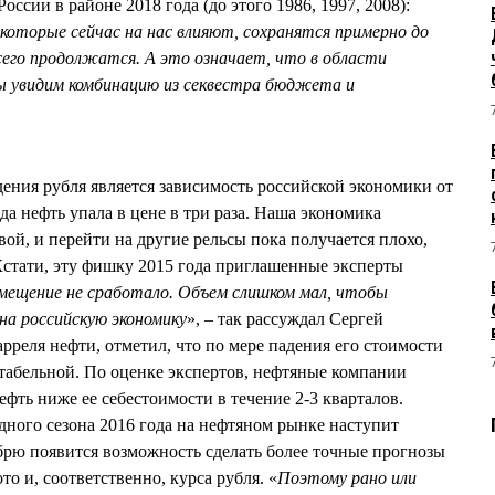
ссии в районе 2018 года (до этого 1986, 1997, 2008):
которые сейчас на нас влияют, сохранятся примерно до
всего продолжатся. А это означает, что в области
 увидим комбинацию из секвестра бюджета и
ния рубля является зависимость российской экономики от
да нефть упала в цене в три раза. Наша экономика
вой, и перейти на другие рельсы пока получается плохо,
стати, эту фишку 2015 года приглашенные эксперты
ещение не сработало. Объем слишком мал, чтобы
на российскую экономику
», – так рассуждал Сергей
реля нефти, отметил, что по мере падения его стоимости
нтабельной. По оценке экспертов, нефтяные компании
ефть ниже ее себестоимости в течение 2-3 кварталов.
дного сезона 2016 года на нефтяном рынке наступит
ябрю появится возможность сделать более точные прогнозы
то и, соответственно, курса рубля. «
Поэтому рано или