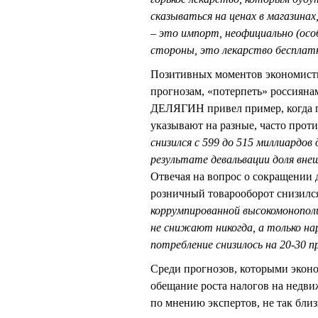
сказываться на ценах в магазина
– это импорт, неофициально (особ
стороны, это лекарство бесплат
Позитивных моментов экономисты
прогнозам, «потерпеть» россиянам
ДЕЛЯГИН привел пример, когда п
указывают на разные, часто про
снизился с 599 до 515 миллиардов 
результате девальвации доля внеш
Отвечая на вопрос о сокращении 
розничный товарооборот снизился
коррумпированной высокомонополи
не снижают никогда, а только на
потребление снизилось на 20-30 
Среди прогнозов, которыми эконо
обещание роста налогов на недвиж
по мнению экспертов, не так близ