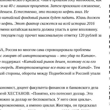
я на 40 с лишним процентов. Затем произошло оживление,
адением. Естественно, это толкнуло нефть вниз. Не
 но китайский фондовый рынок будет падать. Юань должен
на нефть. Этот фактор скажется на всей истории 2016
ремени китайская валюта должна упасть в цене вполовину.
 в текущем году прочит максимальную отметку 120 рублей за
 Россия во многом сама спровоцировала проблемы
ас говорят об импортозамещении – это удар по Китаю
».
 поддержал: «
Китайский рынок дешев, поэтому если его
 очередь. Импортозамещение все-таки не про Китай
». Тем
ской стороны, обороты между Поднебесной и Россией упали
ономист, доцент факультета финансов и банковского дела
гей ХЕСТАНОВ: «Понятно, кто потеснит доллар. Это
можно за доллар не беспокоиться. У него свои циклы».
акроэкономики, а именно циклах Жюгляра, он предсказал