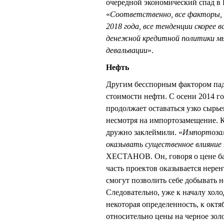
очередной экономический спад в Ро
«
Соответственно, все факторы, 
2018 года, все тенденции скорее 
денежной кредитной политики мы
девальвации
».
Нефть
Другим бесспорным фактором паде
стоимости нефти. С осени 2014 го
продолжает оставаться узко сырье
несмотря на импортозамещение. К
дружно заклеймили. «
Импортозам
оказывать существенное влияние 
ХЕСТАНОВ. Он, говоря о цене бар
часть проектов оказывается нере
смогут позволить себе добывать н
Следовательно, уже к началу холо
некоторая определенность, к окт
относительно цены на черное золо