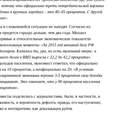
х, потому что официально треть потребительской корзины
енно в крупных городах) – это 40–45 процентов. С другой
ное
».
 в сложившейся ситуации не находят. Согласно их
 придется гораздо дольше, чем два года. Михаил
рямые и относительные экономические показатели
тивоположные моменты: «
За 2015 год внешний долг РФ
долларов. Казалось бы, ура, но есть маленький нюанс: в
него долга в ВВП выросла с 32,2 до 42,2 процента
».
доходов населения, экономист отметил, что официально
 на 10 процентов, а неофициально на 20: «
В условиях
зированной экономики верхние 3-5 процентов свои доходы
ращивают. Это означает, что у 90 процентов населения
процентов
».
мисты поделились с журналистами, были, в частности, и
имость, и вероятность дефолта, правда, его наступление,
ко и неотвратимо, как девальвация рубля.