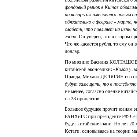
фондовый рынок в Китае обвалилс
но январь ознаменовался новым п
обязательно в феврале – марте,
слабеть, что повлияет на цены 
года
». Он уверен, что в скором в
Что же касается рубля, то ему он
доллар.
По мнению Василия КОЛТАШОВА,
китайской экономики: «
Когда у н
Правда, Михаил ДЕЛЯГИН его не
будут замещать, то в последнюю
не менее, согласно оценке китай
на 28 процентов.
Большое будущее прочит юаням эк
РАНХиГС при президенте РФ Сер
будут китайские юани. Но лет 20 
Кстати, основываясь на теории м