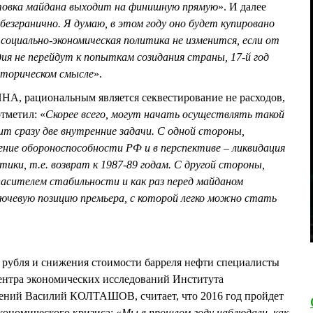
товка майдана выходит на финишную прямую
». И далее
 безгранично. Я думаю, в этом году оно будет купировано
 социально-экономическая политика не изменится, если от
дия не перейдут к попыткам созидания страны, 17-й год
историческом смысле
».
А, рациональным является секвестирование не расходов,
тметил: «
Скорее всего, могут начать осуществлять такой
т сразу две внутренние задачи. С одной стороны,
ение обороноспособности РФ и в перспективе – ликвидация
ики, т.е. возврат к 1987-89 годам. С другой стороны,
сителем стабильности и как раз перед майданом
ючевую позицию премьера, с которой легко можно стать
 рубля и снижения стоимости барреля нефти специалисты
ентра экономических исследований Института
ений Василий КОЛТАШОВ, считает, что 2016 год пройдет
кономического кризиса: «
Мы в прошлом году наблюдали, как