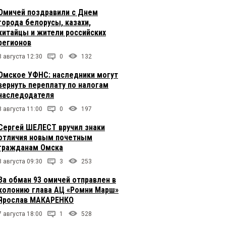
Омичей поздравили с Днем
города белорусы, казахи,
китайцы и жители российских
регионов
8 августа 12:30
0
132
Омское УФНС: наследники могут
вернуть переплату по налогам
наследодателя
8 августа 11:00
0
197
Сергей ШЕЛЕСТ вручил знаки
отличия новым почетным
гражданам Омска
8 августа 09:30
3
253
За обман 93 омичей отправлен в
колонию глава АЦ «Ромни Марш»
Ярослав МАКАРЕНКО
7 августа 18:00
1
528