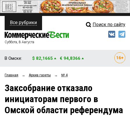
Все рубрики
Поиск по сайту
ПОЛИТИКА
Свежий выпуск
Медиа
ФИНАНСЫ
Суббота, 8 Августа
Кто есть кто
НЕДВИЖИМОСТЬ
В Омске:
$ 82,1665
€ 94,8366
Интервью
БИЗНЕС
Главная
→
Архив газеты
→
№ 4
Мнения
ОБЩЕСТВО
Заксобрание отказало
Рейтинги
ЗАКОН
инициаторам первого в
Блоги
НОВОСТИ КОМПАНИЙ
Омской области референдума
Архив
ПРОИСШЕСТВИЯ