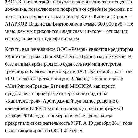
ЗАО «КапиталСтрой» в случае недостаточности имущества
должника, позволяющего покрыть все судебные расходы по
делу, готов осуществлять акционер ЗАО «КапиталСтрой» –
АГАРКОВ Владислав Викторович в сумме 300 000 руб.» Не
знаю, кем уж приходится Владислав Виктору – отцом или
сыном, но явно не однофамильцем.
Кстати, вышеназванное ООО «Резерв» является кредитором
«КапиталСтроя». Да и «МежРегионТранс» ему не чужой. В
базе данных арбитражного суда есть иск министерства
транспорта Красноярского края к ЗАО «КапиталСтрой», где
МРТ числится третьим лицом. Забавно, что ликвидатор
«МежРегионТранса» Евгений МИСЮРА как юрист
представлял в арбитраже интересы ликвидатора
«КапиталСтроя». Арбитражный суд вынес решение о
внесении в ЕГРЮЛ записи о ликвидации этой фирмы 1
декабря 2014 года – примерно в то же время, когда
прекратило свою деятельность МРТ. А 10 декабря 2014 года
было ликвидировано ООО «Резерв».