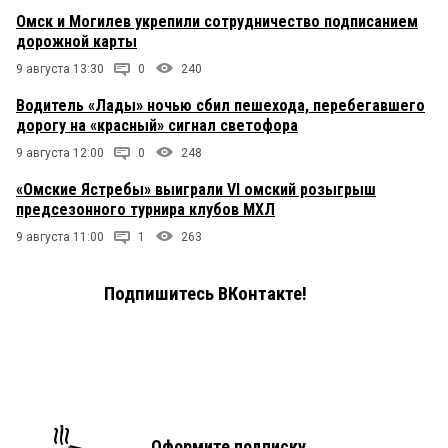
Омск и Могилев укрепили сотрудничество подписанием
дорожной карты
9 августа 13:30
0
240
Водитель «Лады» ночью сбил пешехода, перебегавшего
дорогу на «красный» сигнал светофора
9 августа 12:00
0
248
«Омские Ястребы» выиграли VI омский розыгрыш
предсезонного турнира клубов МХЛ
9 августа 11:00
1
263
Подпишитесь ВКонтакте!
Оформите подписку