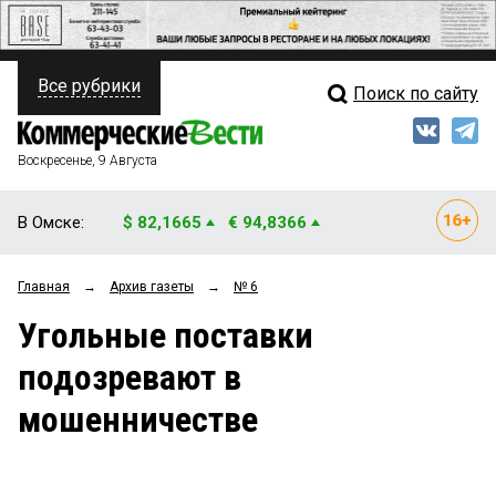
Все рубрики
Поиск по сайту
ПОЛИТИКА
Свежий выпуск
Медиа
ФИНАНСЫ
Воскресенье, 9 Августа
Кто есть кто
НЕДВИЖИМОСТЬ
В Омске:
$ 82,1665
€ 94,8366
Интервью
БИЗНЕС
Главная
→
Архив газеты
→
№ 6
Мнения
ОБЩЕСТВО
Угольные поставки
Рейтинги
ЗАКОН
подозревают в
Блоги
НОВОСТИ КОМПАНИЙ
мошенничестве
Архив
ПРОИСШЕСТВИЯ
СТИЛЬ ЖИЗНИ