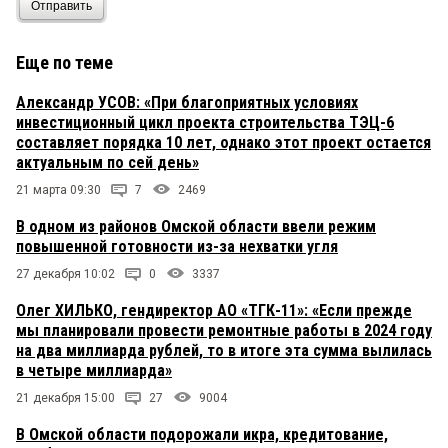
Отправить
Еще по теме
Александр УСОВ: «При благоприятных условиях
инвестиционный цикл проекта строительства ТЭЦ-6
составляет порядка 10 лет, однако этот проект остается
актуальным по сей день»
21 марта 09:30
7
2469
В одном из районов Омской области ввели режим
повышенной готовности из-за нехватки угля
27 декабря 10:02
0
3337
Олег ХИЛЬКО, гендиректор АО «ТГК-11»: «Если прежде
мы планировали провести ремонтные работы в 2024 году
на два миллиарда рублей, то в итоге эта сумма вылилась
в четыре миллиарда»
21 декабря 15:00
27
9004
В Омской области подорожали икра, кредитование,