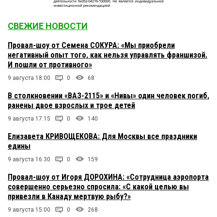
СВЕЖИЕ НОВОСТИ
Провал-шоу от Семена СОКУРА: «Мы приобрели
негативный опыт того, как нельзя управлять франшизой.
И пошли от противного»
9 августа 18:00
0
68
В столкновении «ВАЗ-2115» и «Нивы» один человек погиб,
ранены двое взрослых и трое детей
9 августа 17:15
0
140
Елизавета КРИВОЩЕКОВА: Для Москвы все праздники
едины
9 августа 16:30
0
159
Провал-шоу от Игоря ДОРОХИНА: «Сотрудница аэропорта
совершенно серьезно спросила: «С какой целью вы
привезли в Канаду мертвую рыбу?»
9 августа 15:00
0
268