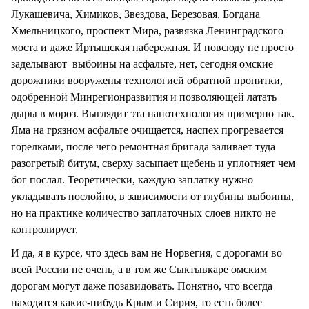
Лукашевича, Химиков, Звездова, Березовая, Богдана
Хмельницкого, проспект Мира, развязка Ленинградского
моста и даже Иртышская набережная. И повсюду не просто
заделывают выбоины на асфальте, нет, сегодня омские
дорожники вооружены технологией обратной пропитки,
одобренной Минрегионразвития и позволяющей латать
дыры в мороз. Выглядит эта нанотехнология примерно так.
Яма на грязном асфальте очищается, наспех прогревается
горелками, после чего ремонтная бригада заливает туда
разогретый битум, сверху засыпает щебень и уплотняет чем
бог послал. Теоретически, каждую заплатку нужно
укладывать послойно, в зависимости от глубины выбоины,
но на практике количество заплаточных слоев никто не
контролирует.
И да, я в курсе, что здесь вам не Норвегия, с дорогами во
всей России не очень, а в том же Сыктывкаре омским
дорогам могут даже позавидовать. Понятно, что всегда
находятся какие-нибудь Крым и Сирия, то есть более