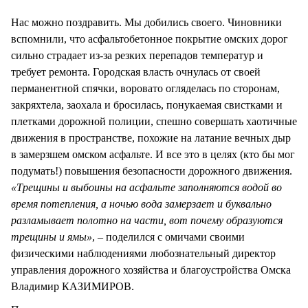
СТИЛЬ ЖИЗНИ
Нас можно поздравить. Мы добились своего. Чиновники
вспомнили, что асфальтобетонное покрытие омских дорог
сильно страдает из-за резких перепадов температур и
требует ремонта. Городская власть очнулась от своей
перманентной спячки, воровато огляделась по сторонам,
закряхтела, заохала и бросилась, понукаемая свистками и
плетками дорожной полиции, спешно совершать хаотичные
движения в пространстве, похожие на латание вечных дыр
в замерзшем омском асфальте. И все это в целях (кто бы мог
подумать!) повышения безопасности дорожного движения.
«Трещины и выбоины на асфальте заполняются водой во
время потепления, а ночью вода замерзает и буквально
разламывает полотно на части, вот почему образуются
трещины и ямы»
, – поделился с омичами своими
физическими наблюдениями любознательный директор
управления дорожного хозяйства и благоустройства Омска
Владимир КАЗИМИРОВ.