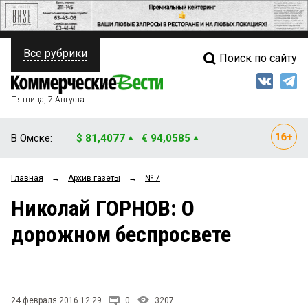
Все рубрики
Поиск по сайту
ПОЛИТИКА
Свежий выпуск
Медиа
ФИНАНСЫ
Пятница, 7 Августа
Кто есть кто
НЕДВИЖИМОСТЬ
В Омске:
$ 81,4077
€ 94,0585
Интервью
БИЗНЕС
Главная
→
Архив газеты
→
№ 7
Мнения
ОБЩЕСТВО
Николай ГОРНОВ: О
Рейтинги
ЗАКОН
дорожном беспросвете
Блоги
НОВОСТИ КОМПАНИЙ
Архив
ПРОИСШЕСТВИЯ
24 февраля 2016 12:29
0
3207