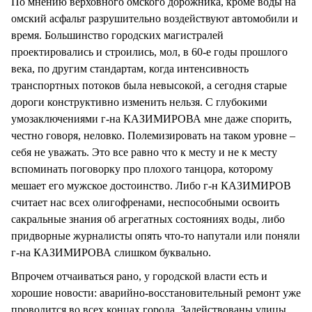
По мнению верховного омского дорожника, кроме воды на
омский асфальт разрушительно воздействуют автомобили и
время. Большинство городских магистралей
проектировались и строились, мол, в 60-е годы прошлого
века, по другим стандартам, когда интенсивность
транспортных потоков была невысокой, а сегодня старые
дороги конструктивно изменить нельзя. С глубокими
умозаключениями г-на КАЗИМИРОВА мне даже спорить,
честно говоря, неловко. Полемизировать на таком уровне –
себя не уважать. Это все равно что к месту и не к месту
вспоминать поговорку про плохого танцора, которому
мешает его мужское достоинство. Либо г-н КАЗИМИРОВ
считает нас всех олигофренами, неспособными освоить
сакральные знания об агрегатных состояниях воды, либо
придворные журналисты опять что-то напутали или поняли
г-на КАЗИМИРОВА слишком буквально.
Впрочем отчаиваться рано, у городской власти есть и
хорошие новости: аварийно-восстановительный ремонт уже
проводится во всех концах города. Задействованы улицы