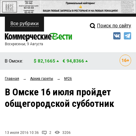
Все рубрики
Поиск по сайту
ПОЛИТИКА
Свежий выпуск
Медиа
ФИНАНСЫ
Воскресенье, 9 Августа
Кто есть кто
НЕДВИЖИМОСТЬ
В Омске:
$ 82,1665
€ 94,8366
Интервью
БИЗНЕС
Главная
→
Архив газеты
→
№26
Мнения
ОБЩЕСТВО
В Омске 16 июля пройдет
Рейтинги
ЗАКОН
общегородской субботник
Блоги
НОВОСТИ КОМПАНИЙ
Архив
ПРОИСШЕСТВИЯ
13 июля 2016 10:36
2
3206