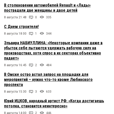
В столкновении автомобилей Renault и «Лады»
пострадали две женщины и двое детей
8 августа 21:48
0
335
С Днем строителя!
8 августа 18:00
1
344
Эльвира НАБИУЛЛИНА: «Некоторые компании даже в
убыток себе пытаются удержать рабочую силу на
производствах, хотя спрос в их секторах объективно
падает»
8 августа 16:45
2
484
В Омске остро встал запрос на площадки для
мероприятий – нужно что-то кроме Любинского
проспекта
8 августа 15:30
3
633
Юрий ИЦКОВ, народный артист РФ: «Когда достигаешь
потолка, становится неинтересно»
8 августа 14:00
2
446