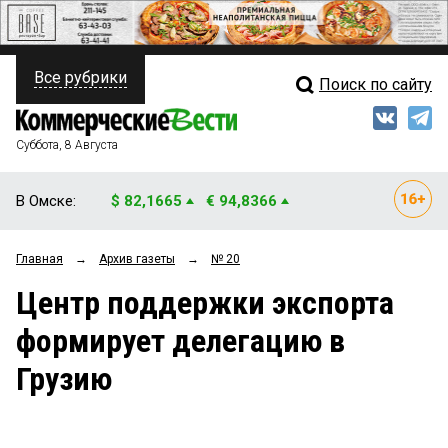
Все рубрики
Поиск по сайту
ПОЛИТИКА
Свежий выпуск
Медиа
ФИНАНСЫ
Суббота, 8 Августа
Кто есть кто
НЕДВИЖИМОСТЬ
В Омске:
$ 82,1665
€ 94,8366
Интервью
БИЗНЕС
Главная
→
Архив газеты
→
№ 20
Мнения
ОБЩЕСТВО
Центр поддержки экспорта
Рейтинги
ЗАКОН
формирует делегацию в
Блоги
НОВОСТИ КОМПАНИЙ
Грузию
Архив
ПРОИСШЕСТВИЯ