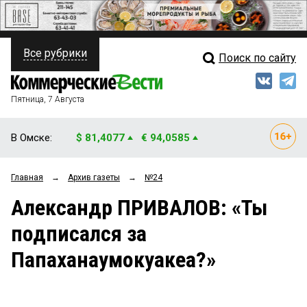
Все рубрики
Поиск по сайту
ПОЛИТИКА
Свежий выпуск
Медиа
ФИНАНСЫ
Пятница, 7 Августа
Кто есть кто
НЕДВИЖИМОСТЬ
В Омске:
$ 81,4077
€ 94,0585
Интервью
БИЗНЕС
Главная
→
Архив газеты
→
№24
Мнения
ОБЩЕСТВО
Александр ПРИВАЛОВ: «Ты
Рейтинги
ЗАКОН
подписался за
Блоги
НОВОСТИ КОМПАНИЙ
Папаханаумокуакеа?»
Архив
ПРОИСШЕСТВИЯ