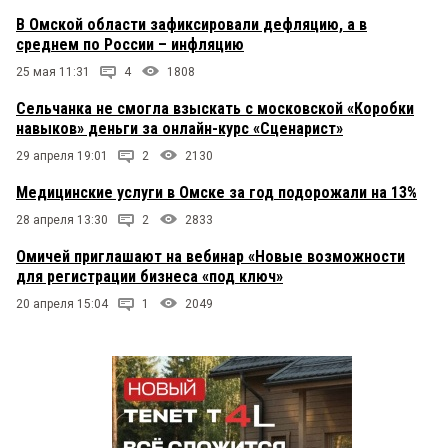
В Омской области зафиксировали дефляцию, а в
среднем по России – инфляцию
25 мая 11:31
4
1808
Сельчанка не смогла взыскать с московской «Коробки
навыков» деньги за онлайн-курс «Сценарист»
29 апреля 19:01
2
2130
Медицинские услуги в Омске за год подорожали на 13%
28 апреля 13:30
2
2833
Омичей приглашают на вебинар «Новые возможности
для регистрации бизнеса «под ключ»
20 апреля 15:04
1
2049