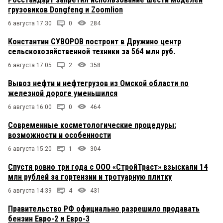
грузовиков Dongfeng и Zoomlion
6 августа 17:30
0
284
Константин СУВОРОВ построит в Дружино центр
сельскохозяйственной техники за 564 млн руб.
6 августа 17:05
2
358
Вывоз нефти и нефтегрузов из Омской области по
железной дороге уменьшился
6 августа 16:00
0
464
Современные косметологические процедуры:
возможности и особенности
6 августа 15:20
1
304
Спустя ровно три года с ООО «СтройТраст» взыскали 14
млн рублей за гортензии и тротуарную плитку
6 августа 14:39
4
431
Правительство РФ официально разрешило продавать
бензин Евро-2 и Евро-3