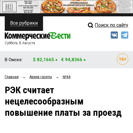
Все рубрики
Поиск по сайту
ПОЛИТИКА
Свежий выпуск
Медиа
ФИНАНСЫ
Суббота, 8 Августа
Кто есть кто
НЕДВИЖИМОСТЬ
В Омске:
$ 82,1665
€ 94,8366
Интервью
БИЗНЕС
Главная
→
Архив газеты
→
№44
Мнения
ОБЩЕСТВО
РЭК считает
Рейтинги
ЗАКОН
нецелесообразным
Блоги
НОВОСТИ КОМПАНИЙ
повышение платы за проезд
Архив
ПРОИСШЕСТВИЯ