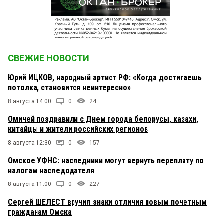
СВЕЖИЕ НОВОСТИ
Юрий ИЦКОВ, народный артист РФ: «Когда достигаешь
потолка, становится неинтересно»
8 августа 14:00
0
24
Омичей поздравили с Днем города белорусы, казахи,
китайцы и жители российских регионов
8 августа 12:30
0
157
Омское УФНС: наследники могут вернуть переплату по
налогам наследодателя
8 августа 11:00
0
227
Сергей ШЕЛЕСТ вручил знаки отличия новым почетным
гражданам Омска