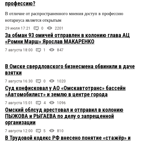
профессию?
В отличие от распространенного мнения доступ в профессию
нотариуса является открытым
29 июля 17:21
0
2201
За обман 93 омичей отправлен в колонию глава АЦ
«Ромни Марш» Ярослав МАКАРЕНКО
7 августа 18:00
1
847
В Омске свердловского бизнесмена обвинили в даче
взятки
7 августа 16:30
0
1020
Суд конфисковал у АО «Омскавтотранс» бассейн
«Автомобилист» и землю в центре города
7 августа 15:01
4
1096
Омский облсуд арестовал и отправил в колонию
ПЫЖОВА и РЫГАЕВА по делу о запрещенной
организации
7 августа 12:00
5
810
В Трудовой кодекс РФ внесено понятие «стажёр» и