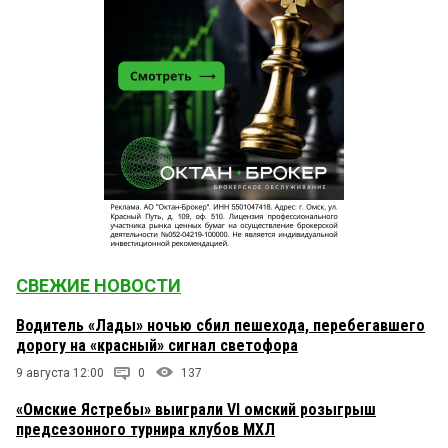
СВЕЖИЕ НОВОСТИ
Водитель «Лады» ночью сбил пешехода, перебегавшего
дорогу на «красный» сигнал светофора
9 августа 12:00
0
137
«Омские Ястребы» выиграли VI омский розыгрыш
предсезонного турнира клубов МХЛ