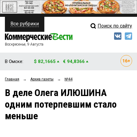
Все рубрики
Поиск по сайту
ПОЛИТИКА
Свежий выпуск
Медиа
ФИНАНСЫ
Воскресенье, 9 Августа
Кто есть кто
НЕДВИЖИМОСТЬ
В Омске:
$ 82,1665
€ 94,8366
Интервью
БИЗНЕС
Главная
→
Архив газеты
→
№44
Мнения
ОБЩЕСТВО
В деле Олега ИЛЮШИНА
Рейтинги
ЗАКОН
одним потерпевшим стало
Блоги
НОВОСТИ КОМПАНИЙ
меньше
Архив
ПРОИСШЕСТВИЯ