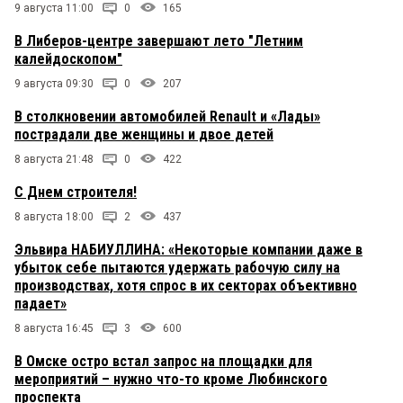
9 августа 11:00
0
165
В Либеров-центре завершают лето "Летним
калейдоскопом"
9 августа 09:30
0
207
В столкновении автомобилей Renault и «Лады»
пострадали две женщины и двое детей
8 августа 21:48
0
422
С Днем строителя!
8 августа 18:00
2
437
Эльвира НАБИУЛЛИНА: «Некоторые компании даже в
убыток себе пытаются удержать рабочую силу на
производствах, хотя спрос в их секторах объективно
падает»
8 августа 16:45
3
600
В Омске остро встал запрос на площадки для
мероприятий – нужно что-то кроме Любинского
проспекта