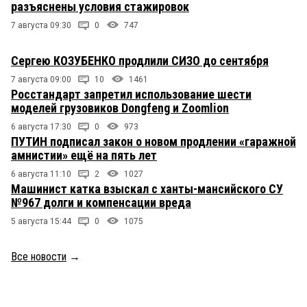
разъяснены условия стажировок
7 августа 09:30
0
747
Сергею КОЗУБЕНКО продлили СИЗО до сентября
7 августа 09:00
10
1461
Росстандарт запретил использование шести
моделей грузовиков Dongfeng и Zoomlion
6 августа 17:30
0
973
ПУТИН подписал закон о новом продлении «гаражной
амнистии» ещё на пять лет
6 августа 11:10
2
1027
Машинист катка взыскал с ханты-мансийского СУ
№967 долги и компенсации вреда
5 августа 15:44
0
1075
Все новости
→