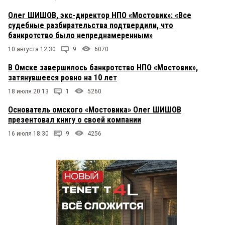
Олег ШИШОВ, экс-директор НПО «Мостовик»: «Все
судебные разбирательства подтвердили, что
банкротство было непреднамеренным»
10 августа 12:30
9
6070
В Омске завершилось банкротство НПО «Мостовик»,
затянувшееся ровно на 10 лет
18 июля 20:13
1
5260
Основатель омского «Мостовика» Олег ШИШОВ
презентовал книгу о своей компании
16 июля 18:30
9
4256