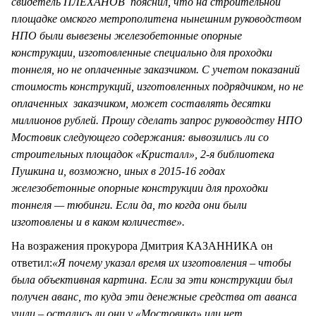
свидетель ПЛЕХАНОВ пояснил, что на строительной
площадке омского метрополитена нынешним руководством
НПО были вывезены железобетонные опорные
конструкции, изготовленные специально для проходки
тоннеля, но не оплаченные заказчиком. С учетом показаний
стоимость конструкций, изготовленных подрядчиком, но не
оплаченных заказчиком, может составлять десятки
миллионов рублей. Прошу сделать запрос руководству НПО
Мостовик следующего содержания: вывозились ли со
строительных площадок «Кристалл», 2-я библиотека
Пушкина и, возможно, иных в 2015-16 годах
железобетонные опорные конструкции для проходки
тоннеля — тюбинги. Если да, то когда они были
изготовлены и в каком количестве».
На возражения прокурора Дмитрия КАЗАННИКА он
ответил:
«Я почему указал время их изготовления – чтобы
была объективная картина. Если за эти конструкции был
получен аванс, то куда эти денежные средства от аванса
ушли – остались ли они у «Мостовика» или нет.