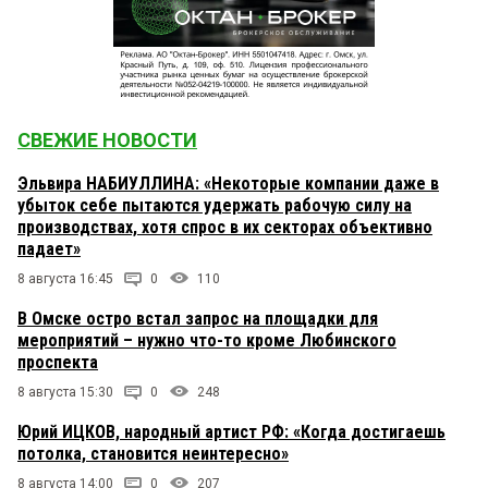
СВЕЖИЕ НОВОСТИ
Эльвира НАБИУЛЛИНА: «Некоторые компании даже в
убыток себе пытаются удержать рабочую силу на
производствах, хотя спрос в их секторах объективно
падает»
8 августа 16:45
0
110
В Омске остро встал запрос на площадки для
мероприятий – нужно что-то кроме Любинского
проспекта
8 августа 15:30
0
248
Юрий ИЦКОВ, народный артист РФ: «Когда достигаешь
потолка, становится неинтересно»
8 августа 14:00
0
207