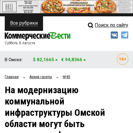
Все рубрики
Поиск по сайту
ПОЛИТИКА
Свежий выпуск
Медиа
ФИНАНСЫ
Суббота, 8 Августа
Кто есть кто
НЕДВИЖИМОСТЬ
В Омске:
$ 82,1665
€ 94,8366
Интервью
БИЗНЕС
Главная
→
Архив газеты
→
№45
Мнения
ОБЩЕСТВО
На модернизацию
Рейтинги
ЗАКОН
коммунальной
Блоги
НОВОСТИ КОМПАНИЙ
инфраструктуры Омской
Архив
ПРОИСШЕСТВИЯ
области могут быть