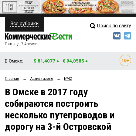
Все рубрики
Поиск по сайту
ПОЛИТИКА
Свежий выпуск
Медиа
ФИНАНСЫ
Пятница, 7 Августа
Кто есть кто
НЕДВИЖИМОСТЬ
В Омске:
$ 81,4077
€ 94,0585
Интервью
БИЗНЕС
Главная
→
Архив газеты
→
№42
Мнения
ОБЩЕСТВО
В Омске в 2017 году
Рейтинги
ЗАКОН
собираются построить
Блоги
НОВОСТИ КОМПАНИЙ
несколько путепроводов и
Архив
ПРОИСШЕСТВИЯ
дорогу на 3-й Островской