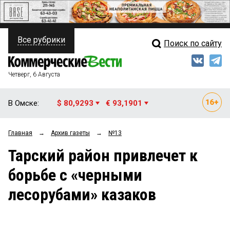
Все рубрики
Поиск по сайту
ПОЛИТИКА
Свежий выпуск
Медиа
ФИНАНСЫ
Четверг, 6 Августа
Кто есть кто
НЕДВИЖИМОСТЬ
В Омске:
$ 80,9293
€ 93,1901
Интервью
БИЗНЕС
Главная
→
Архив газеты
→
№13
Мнения
ОБЩЕСТВО
Тарский район привлечет к
Рейтинги
ЗАКОН
борьбе с «черными
Блоги
НОВОСТИ КОМПАНИЙ
лесорубами» казаков
Архив
ПРОИСШЕСТВИЯ