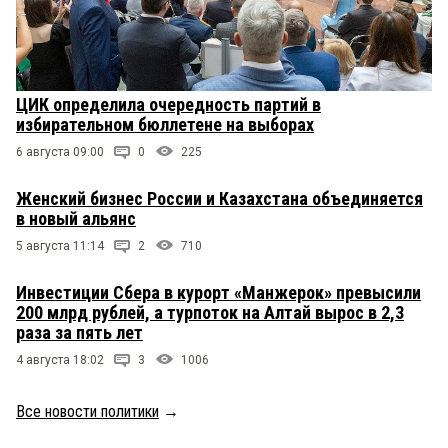
ЦИК определила очередность партий в
избирательном бюллетене на выборах
6 августа 09:00
0
225
Женский бизнес России и Казахстана объединяется
в новый альянс
5 августа 11:14
2
710
Инвестиции Сбера в курорт «Манжерок» превысили
200 млрд рублей, а турпоток на Алтай вырос в 2,3
раза за пять лет
4 августа 18:02
3
1006
Все новости политики
→