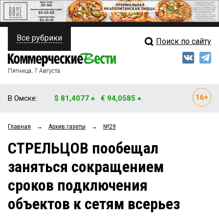
Все рубрики
Поиск по сайту
ПОЛИТИКА
Свежий выпуск
Медиа
ФИНАНСЫ
Пятница, 7 Августа
Кто есть кто
НЕДВИЖИМОСТЬ
В Омске:
$ 81,4077
€ 94,0585
Интервью
БИЗНЕС
Главная
→
Архив газеты
→
№29
Мнения
ОБЩЕСТВО
СТРЕЛЬЦОВ пообещал
Рейтинги
ЗАКОН
заняться сокращением
Блоги
НОВОСТИ КОМПАНИЙ
сроков подключения
Архив
ПРОИСШЕСТВИЯ
объектов к сетям всерьез