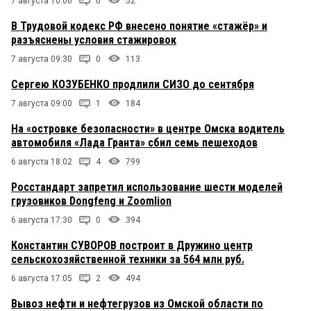
7 августа 10:00
0
52
В Трудовой кодекс РФ внесено понятие «стажёр» и
разъяснены условия стажировок
7 августа 09:30
0
113
Сергею КОЗУБЕНКО продлили СИЗО до сентября
7 августа 09:00
1
184
На «островке безопасности» в центре Омска водитель
автомобиля «Лада Гранта» сбил семь пешеходов
6 августа 18:02
4
799
Росстандарт запретил использование шести моделей
грузовиков Dongfeng и Zoomlion
6 августа 17:30
0
394
Константин СУВОРОВ построит в Дружино центр
сельскохозяйственной техники за 564 млн руб.
6 августа 17:05
2
494
Вывоз нефти и нефтегрузов из Омской области по