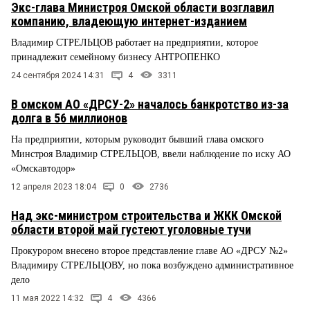
Экс-глава Министроя Омской области возглавил
компанию, владеющую интернет-изданием
Владимир СТРЕЛЬЦОВ работает на предприятии, которое
принадлежит семейному бизнесу АНТРОПЕНКО
24 сентября 2024 14:31
4
3311
В омском АО «ДРСУ-2» началось банкротство из-за
долга в 56 миллионов
На предприятии, которым руководит бывший глава омского
Минстроя Владимир СТРЕЛЬЦОВ, ввели наблюдение по иску АО
«Омскавтодор»
12 апреля 2023 18:04
0
2736
Над экс-министром строительства и ЖКК Омской
области второй май густеют уголовные тучи
Прокурором внесено второе представление главе АО «ДРСУ №2»
Владимиру СТРЕЛЬЦОВУ, но пока возбуждено административное
дело
11 мая 2022 14:32
4
4366