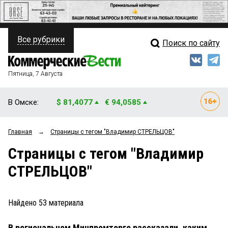
Все рубрики
Поиск по сайту
ПОЛИТИКА
Свежий выпуск
Медиа
ФИНАНСЫ
Пятница, 7 Августа
Кто есть кто
НЕДВИЖИМОСТЬ
В Омске:
$ 81,4077
€ 94,0585
Интервью
БИЗНЕС
Главная
→
Страницы c тегом "Владимир СТРЕЛЬЦОВ"
Мнения
ОБЩЕСТВО
Страницы c тегом "Владимир
Рейтинги
ЗАКОН
СТРЕЛЬЦОВ"
Блоги
НОВОСТИ КОМПАНИЙ
Архив
Найдено
53
материала
ПРОИСШЕСТВИЯ
В региональном Минпромторге рассказали, каким
СТИЛЬ ЖИЗНИ