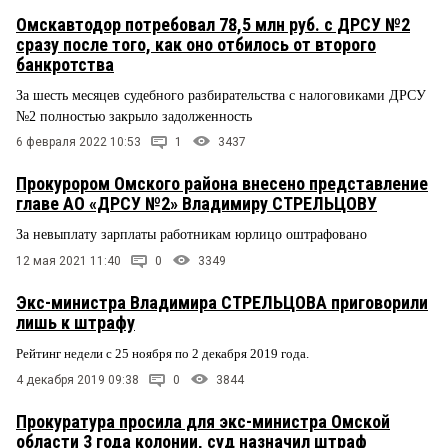
Омскавтодор потребовал 78,5 млн руб. с ДРСУ №2
сразу после того, как оно отбилось от второго
банкротства
За шесть месяцев судебного разбирательства с налоговиками ДРСУ
№2 полностью закрыло задолженность
6 февраля 2022 10:53
1
3437
Прокурором Омского района внесено представление
главе АО «ДРСУ №2» Владимиру СТРЕЛЬЦОВУ
За невыплату зарплаты работникам юрлицо оштрафовано
12 мая 2021 11:40
0
3349
Экс-министра Владимира СТРЕЛЬЦОВА приговорили
лишь к штрафу
Рейтинг недели с 25 ноября по 2 декабря 2019 года.
4 декабря 2019 09:38
0
3844
Прокуратура просила для экс-министра Омской
области 3 года колонии, суд назначил штраф