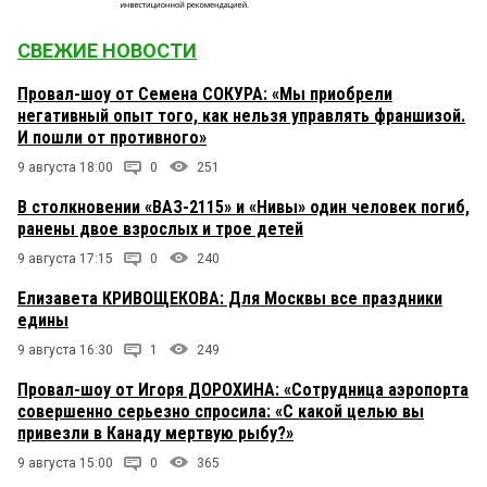
СВЕЖИЕ НОВОСТИ
Провал-шоу от Семена СОКУРА: «Мы приобрели
негативный опыт того, как нельзя управлять франшизой.
И пошли от противного»
9 августа 18:00
0
251
В столкновении «ВАЗ-2115» и «Нивы» один человек погиб,
ранены двое взрослых и трое детей
9 августа 17:15
0
240
Елизавета КРИВОЩЕКОВА: Для Москвы все праздники
едины
9 августа 16:30
1
249
Провал-шоу от Игоря ДОРОХИНА: «Сотрудница аэропорта
совершенно серьезно спросила: «С какой целью вы
привезли в Канаду мертвую рыбу?»
9 августа 15:00
0
365