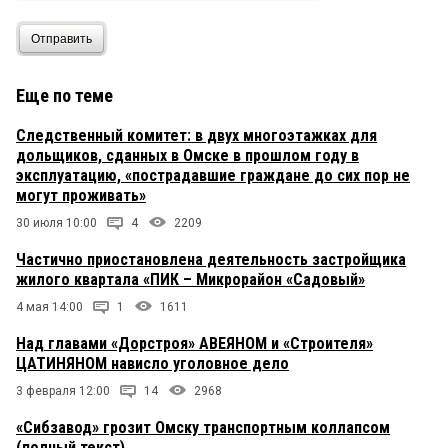
Отправить
Еще по теме
Следственный комитет: в двух многоэтажках для
дольщиков, сданных в Омске в прошлом году в
эксплуатацию, «пострадавшие граждане до сих пор не
могут проживать»
30 июля 10:00
4
2209
Частично приостановлена деятельность застройщика
жилого квартала «ПИК – Микрорайон «Садовый»
4 мая 14:00
1
1611
Над главами «Дорстроя» АВЕЯНОМ и «Строителя»
ЦАТИНЯНОМ нависло уголовное дело
3 февраля 12:00
14
2968
«Сибзавод» грозит Омску транспортным коллапсом
(полный текст)