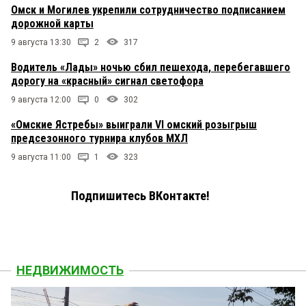
Омск и Могилев укрепили сотрудничество подписанием
дорожной карты
9 августа 13:30
2
317
Водитель «Лады» ночью сбил пешехода, перебегавшего
дорогу на «красный» сигнал светофора
9 августа 12:00
0
302
«Омские Ястребы» выиграли VI омский розыгрыш
предсезонного турнира клубов МХЛ
9 августа 11:00
1
323
Подпишитесь ВКонтакте!
НЕДВИЖИМОСТЬ