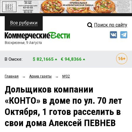
Все рубрики
Поиск по сайту
ПОЛИТИКА
Свежий выпуск
Медиа
ФИНАНСЫ
Воскресенье, 9 Августа
Кто есть кто
НЕДВИЖИМОСТЬ
В Омске:
$ 82,1665
€ 94,8366
Интервью
БИЗНЕС
Главная
→
Архив газеты
→
№32
Мнения
ОБЩЕСТВО
Дольщиков компании
Рейтинги
ЗАКОН
«КОНТО» в доме по ул. 70 лет
Блоги
НОВОСТИ КОМПАНИЙ
Октября, 1 готов расселить в
Архив
ПРОИСШЕСТВИЯ
свои дома Алексей ПЕВНЕВ