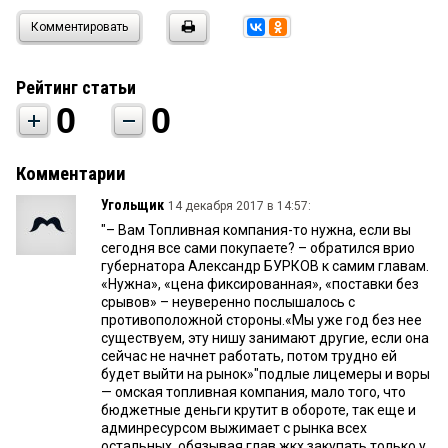
Комментировать
Рейтинг статьи
0
0
Комментарии
Угольщик
14 декабря 2017 в 14:57:
"– Вам Топливная компания-то нужна, если вы
сегодня все сами покупаете? – обратился врио
губернатора Александр БУРКОВ к самим главам.
«Нужна», «цена фиксированная», «поставки без
срывов» – неуверенно послышалось с
противоположной стороны.«Мы уже год без нее
существуем, эту нишу занимают другие, если она
сейчас не начнет работать, потом трудно ей
будет выйти на рынок»"подлые лицемеры и воры
— омская топливная компания, мало того, что
бюджетные деньги крутит в обороте, так еще и
админресурсом выжимает с рынка всех
остальных, обязывая глав жкх закупать только у