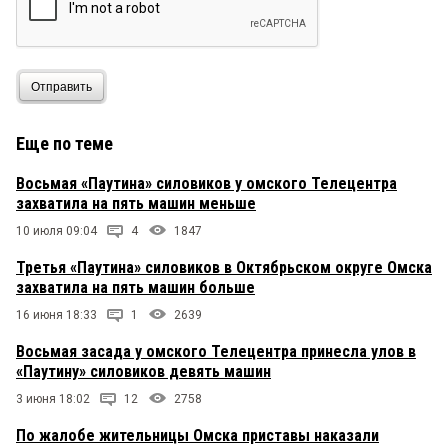
Отправить
Еще по теме
Восьмая «Паутина» силовиков у омского Телецентра
захватила на пять машин меньше
10 июля 09:04
4
1847
Третья «Паутина» силовиков в Октябрьском округе Омска
захватила на пять машин больше
16 июня 18:33
1
2639
Восьмая засада у омского Телецентра принесла улов в
«Паутину» силовиков девять машин
3 июня 18:02
12
2758
По жалобе жительницы Омска приставы наказали