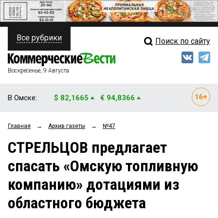
Все рубрики
Поиск по сайту
ПОЛИТИКА
Свежий выпуск
Медиа
ФИНАНСЫ
Воскресенье, 9 Августа
Кто есть кто
НЕДВИЖИМОСТЬ
В Омске:
$ 82,1665
€ 94,8366
Интервью
БИЗНЕС
Главная
→
Архив газеты
→
№47
Мнения
ОБЩЕСТВО
СТРЕЛЬЦОВ предлагает
Рейтинги
ЗАКОН
спасать «Омскую топливную
Блоги
НОВОСТИ КОМПАНИЙ
компанию» дотациями из
Архив
ПРОИСШЕСТВИЯ
областного бюджета