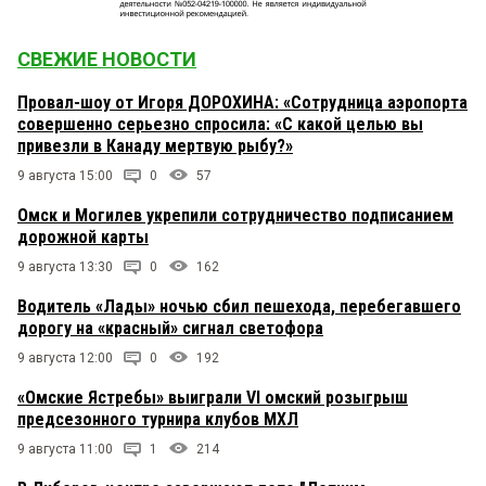
СВЕЖИЕ НОВОСТИ
Провал-шоу от Игоря ДОРОХИНА: «Сотрудница аэропорта
совершенно серьезно спросила: «С какой целью вы
привезли в Канаду мертвую рыбу?»
9 августа 15:00
0
57
Омск и Могилев укрепили сотрудничество подписанием
дорожной карты
9 августа 13:30
0
162
Водитель «Лады» ночью сбил пешехода, перебегавшего
дорогу на «красный» сигнал светофора
9 августа 12:00
0
192
«Омские Ястребы» выиграли VI омский розыгрыш
предсезонного турнира клубов МХЛ
9 августа 11:00
1
214