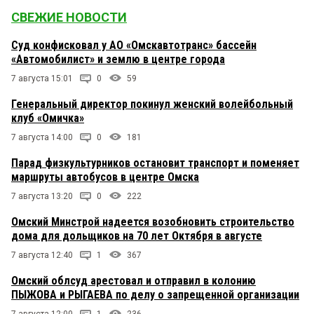
СВЕЖИЕ НОВОСТИ
Суд конфисковал у АО «Омскавтотранс» бассейн
«Автомобилист» и землю в центре города
7 августа 15:01
0
59
Генеральный директор покинул женский волейбольный
клуб «Омичка»
7 августа 14:00
0
181
Парад физкультурников остановит транспорт и поменяет
маршруты автобусов в центре Омска
7 августа 13:20
0
222
Омский Минстрой надеется возобновить строительство
дома для дольщиков на 70 лет Октября в августе
7 августа 12:40
1
367
Омский облсуд арестовал и отправил в колонию
ПЫЖОВА и РЫГАЕВА по делу о запрещенной организации