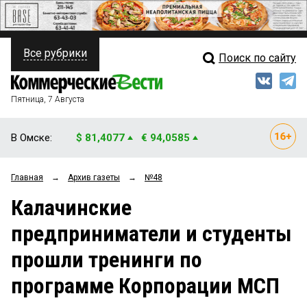
Все рубрики
Поиск по сайту
ПОЛИТИКА
Свежий выпуск
Медиа
ФИНАНСЫ
Пятница, 7 Августа
Кто есть кто
НЕДВИЖИМОСТЬ
В Омске:
$ 81,4077
€ 94,0585
Интервью
БИЗНЕС
Главная
→
Архив газеты
→
№48
Мнения
ОБЩЕСТВО
Калачинские
Рейтинги
ЗАКОН
предприниматели и студенты
Блоги
НОВОСТИ КОМПАНИЙ
прошли тренинги по
Архив
ПРОИСШЕСТВИЯ
программе Корпорации МСП