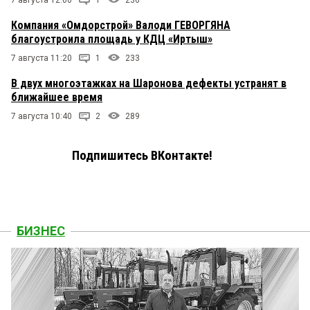
7 августа 12:00
1
236
Компания «Омдорстрой» Валоди ГЕВОРГЯНА
благоустроила площадь у КДЦ «Иртыш»
7 августа 11:20
1
233
В двух многоэтажках на Шаронова дефекты устранят в
ближайшее время
7 августа 10:40
2
289
Подпишитесь ВКонтакте!
БИЗНЕС