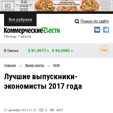
Все рубрики
Поиск по сайту
ПОЛИТИКА
Свежий выпуск
Медиа
ФИНАНСЫ
Пятница, 7 Августа
Кто есть кто
НЕДВИЖИМОСТЬ
В Омске:
$ 81,4077
€ 94,0585
Интервью
БИЗНЕС
Главная
→
Архив газеты
→
№49
Мнения
ОБЩЕСТВО
Лучшие выпускники-
Рейтинги
ЗАКОН
экономисты 2017 года
Блоги
НОВОСТИ КОМПАНИЙ
Архив
ПРОИСШЕСТВИЯ
21 декабря 2017 11:21
0
4357