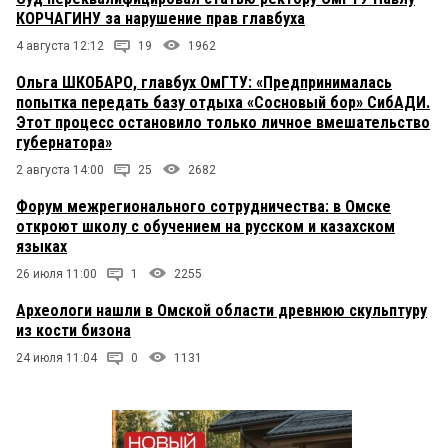
КОРЧАГИНУ за нарушение прав главбуха
4 августа 12:12
19
1962
Ольга ШКОБАРО, главбух ОмГТУ: «Предпринималась
попытка передать базу отдыха «Сосновый бор» СибАДИ.
Этот процесс остановило только личное вмешательство
губернатора»
2 августа 14:00
25
2682
Форум межрегионального сотрудничества: в Омске
откроют школу с обучением на русском и казахском
языках
26 июля 11:00
1
2255
Археологи нашли в Омской области древнюю скульптуру
из кости бизона
24 июля 11:04
0
1131