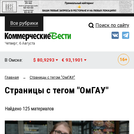
Все рубрики
Поиск по сайту
ПОЛИТИКА
Свежий выпуск
Медиа
ФИНАНСЫ
Четверг, 6 Августа
Кто есть кто
НЕДВИЖИМОСТЬ
В Омске:
$ 80,9293
€ 93,1901
Интервью
БИЗНЕС
Главная
→
Страницы c тегом "ОмГАУ"
Мнения
ОБЩЕСТВО
Страницы c тегом "ОмГАУ"
Рейтинги
ЗАКОН
Блоги
НОВОСТИ КОМПАНИЙ
Найдено
125
материалов
Архив
ПРОИСШЕСТВИЯ
СТИЛЬ ЖИЗНИ