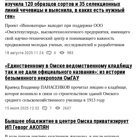
изучила 120 образцов сортов и 35 селекционных
линий чечевицы и выяснила, в каких есть нужный
ген»
Проект «Инноваторы» выходит при поддержке ООО
«Омсктехуглерод», высокотехнологичного предприятия, имеющего
свой научно-технический центр и понимающего важность
продвижения молодых ученых, исследователей и разработчиков
18 августа 2025 11:24
0
983
«Единственному в Омске ведомственному кладбищу
так и не дали официального названия»: из истории
безымянного некрополя ОмГАУ
Краевед Владимир ПАНАСЕНКОВ прочитал лекцию о кладбище,
которое возникло в связи со строительством зданий Омского
среднего сельскохозяйственного училища в 1913 году
15 июля 2025 12:32
7
2607
Бывшее общежитие в центре Омска приватизирует
ИП Геворг АКОПЯН
В ходе торгов шестеро участников аукциона, в числе которых