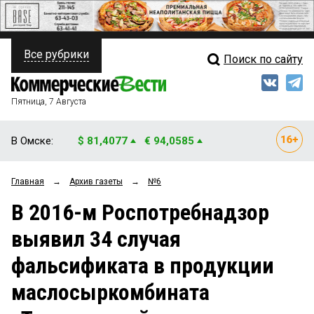
Все рубрики
Поиск по сайту
ПОЛИТИКА
Свежий выпуск
Медиа
ФИНАНСЫ
Пятница, 7 Августа
Кто есть кто
НЕДВИЖИМОСТЬ
В Омске:
$ 81,4077
€ 94,0585
Интервью
БИЗНЕС
Главная
→
Архив газеты
→
№6
Мнения
ОБЩЕСТВО
В 2016-м Роспотребнадзор
Рейтинги
ЗАКОН
выявил 34 случая
Блоги
НОВОСТИ КОМПАНИЙ
фальсификата в продукции
Архив
ПРОИСШЕСТВИЯ
маслосыркомбината