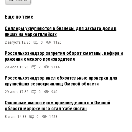
Еще по теме
Селлеры укрупняются в бизнесы для захвата доли в
нишах на маркетплейсах
2 августа 12:30
0
1120
Россельхознадзор запретил оборот сметаны, кефира и
ряженки омского производителя
29 июля 18:28
2
2714
Россельхознадзор ввел обязательные проверки для
крупнейших зернохранилищ Омской области
29 июля 17:53
0
940
Основным импортёром произведённого в Омской
области мороженого стал Узбекистан
8 июля 14:33
0
1428