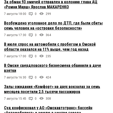
За обман 93 омичей отправлен в колонию глава АЦ
«Ромни Марш» Ярослав МАКАРЕНКО
7 августа 18:00
0
299
Возбуждено уголовное дело по ДТП, где были сбиты
семь человек на «островке безопасности»
7 августа 17:30
3
364
В июле спрос на автомобили с пробегом в Омской
области оказался на 11% выше, чем год назад
7 августа 17:00
0
235
В Омске свердловского бизнесмена обвинили в даче
взятки
7 августа 16:30
0
424
Залы ожидания «Комфорт» на двух вокзалах за семь
месяцев посетили 2,5 тысячи пассажиров
7 августа 15:45
0
308
Суд конфисковал у АО «Омскавтотранс» бассейн
«Автомобилист» и землю в центре города