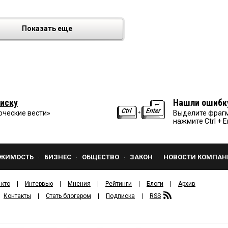
Показать еще
иску
Нашли ошибк
рческие вести»
Выделите фрагм
нажмите Ctrl + E
ЖИМОСТЬ
БИЗНЕС
ОБЩЕСТВО
ЗАКОН
НОВОСТИ КОМПАН
 кто
Интервью
Мнения
Рейтинги
Блоги
Архив
Контакты
Стать блогером
Подписка
RSS