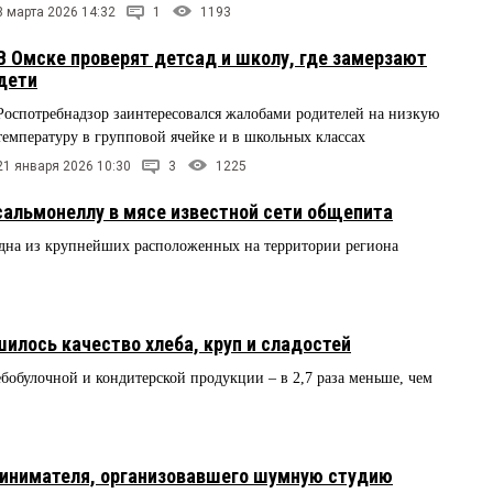
3 марта 2026 14:32
1
1193
В Омске проверят детсад и школу, где замерзают
дети
Роспотребнадзор заинтересовался жалобами родителей на низкую
температуру в групповой ячейке и в школьных классах
21 января 2026 10:30
3
1225
альмонеллу в мясе известной сети общепита
одна из крупнейших расположенных на территории региона
шилось качество хлеба, круп и сладостей
ебобулочной и кондитерской продукции – в 2,7 раза меньше, чем
инимателя, организовавшего шумную студию