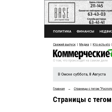
ПОЛИТИКА
ФИНАНСЫ
НЕДВИ
Свежий выпуск
Медиа
Кто есть кто
О том, что происходит на самом деле
В Омске суббота, 8 Августа
Главная
→
Страницы c тегом "Роспот
Страницы c тегом