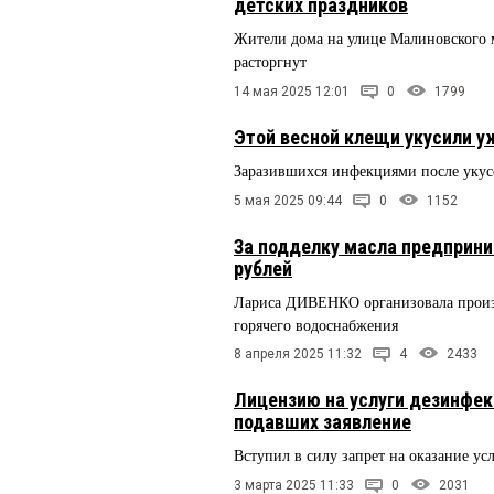
детских праздников
Жители дома на улице Малиновского м
расторгнут
14 мая 2025 12:01
0
1799
Этой весной клещи укусили у
Заразившихся инфекциями после укус
5 мая 2025 09:44
0
1152
За подделку масла предприни
рублей
Лариса ДИВЕНКО организовала произв
горячего водоснабжения
8 апреля 2025 11:32
4
2433
Лицензию на услуги дезинфек
подавших заявление
Вступил в силу запрет на оказание у
3 марта 2025 11:33
0
2031