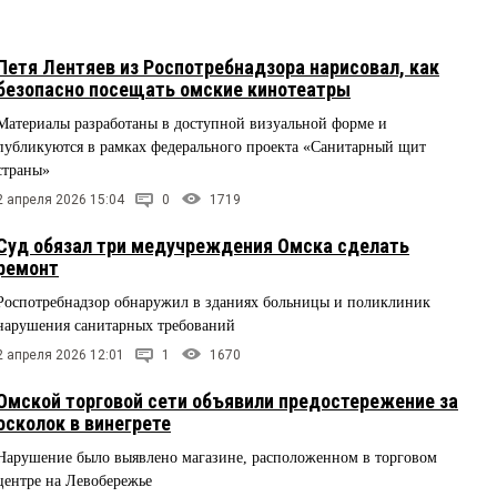
Петя Лентяев из Роспотребнадзора нарисовал, как
безопасно посещать омские кинотеатры
Материалы разработаны в доступной визуальной форме и
публикуются в рамках федерального проекта «Санитарный щит
страны»
2 апреля 2026 15:04
0
1719
Суд обязал три медучреждения Омска сделать
ремонт
Роспотребнадзор обнаружил в зданиях больницы и поликлиник
нарушения санитарных требований
2 апреля 2026 12:01
1
1670
Омской торговой сети объявили предостережение за
осколок в винегрете
Нарушение было выявлено магазине, расположенном в торговом
центре на Левобережье