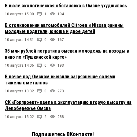
В июле экологическая обстановка в Омске ухудшилась
10 августа 15:00
1
194
В столкновении автомобилей Citroen и Nissan ранены
молодые водители, юноша и двое детей
10 августа 14:31
0
167
35 млн рублей потратила омская молодежь на походы в
кино по «Пушкинской карте»
10 августа 14:06
0
193
В почве под Омском выявили загрязнение солями
тяжёлых металлов
10 августа 13:32
0
273
СК «Горпроект» ввела в эксплуатацию вторую высотку на
Левобережье Омска
10 августа 13:02
2
288
Подпишитесь ВКонтакте!