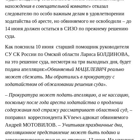
нахождения в совещательной комнате»
отказал
следователю по особо важным делам в удовлетворении
ходатайства об аресте, но обвиняемого не освободили – до
14 июня должен остаться в СИЗО по прежнему решению
суда.
Как пояснила 10 июня старший помощник руководителя
СУ СК России по Омской области Лариса БОЛДИНОВА,
на это решение суда, несмотря на три выходных дня, будет
подана апелляция:
«Обвиняемый МАЦЕЛЕВИЧ реально
может сбежать. Мы обратились в прокуратуру с
ходатайством об обжаловании решения суда».
– Прокуратура может подать апелляцию, а не кассацию,
поскольку после года ареста ходатайства о продлении
содержания под стражу рассматривает областной суд, –
поправил корреспондента KVnews адвокат обвиняемого
Андрей МОТОВИЛОВ.
– Учитывая праздничные дни,
апелляционное представление может быть подано и
зарегистрировано только во вторник, 13 июня. На изучение