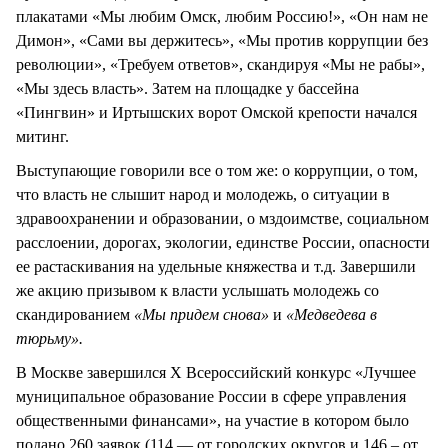
плакатами «Мы любим Омск, любим Россию!», «Он нам не
Димон», «Сами вы держитесь», «Мы против коррупции без
революции», «Требуем ответов», скандируя «Мы не рабы»,
«Мы здесь власть». Затем на площадке у бассейна
«Пингвин» и Иртышских ворот Омской крепости начался
митинг.
Выступающие говорили все о том же: о коррупции, о том,
что власть не слышит народ и молодежь, о ситуации в
здравоохранении и образовании, о мздоимстве, социальном
расслоении, дорогах, экологии, единстве России, опасности
ее растаскивания на удельные княжества и т.д. Завершили
же акцию призывом к власти услышать молодежь со
скандированием
«Мы придем снова»
и
«Медведева в
тюрьму».
В Москве завершился X Всероссийский конкурс «Лучшее
муниципальное образование России в сфере управления
общественными финансами», на участие в котором было
подано 260 заявок (114 — от городских округов и 146 – от