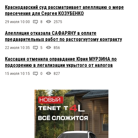
Краснодарский суд рассматривает апелляцию о мере
пресечения для Сергея КОЗУБЕНКО
29 июля 10:00
8
2575
Апелляция отказала САФАРЯНУ в оплате
предварительных работ по расторгнутому контракту
22 июля 10:35
5
856
Кассация отменила оправдание Юрия МУРЗИНА по
подозрению в легализации укрытого от налогов
15 июля 10:15
0
827