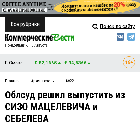
Все рубрики
Поиск по сайту
ПОЛИТИКА
Свежий выпуск
Медиа
ФИНАНСЫ
Понедельник, 10 Августа
Кто есть кто
НЕДВИЖИМОСТЬ
В Омске:
$ 82,1665
€ 94,8366
Интервью
БИЗНЕС
Главная
→
Архив газеты
→
№22
Мнения
ОБЩЕСТВО
Облсуд решил выпустить из
Рейтинги
ЗАКОН
СИЗО МАЦЕЛЕВИЧА и
Блоги
НОВОСТИ КОМПАНИЙ
СЕБЕЛЕВА
Архив
ПРОИСШЕСТВИЯ