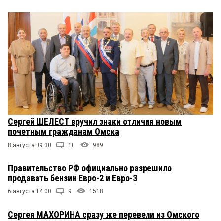
Сергей ШЕЛЕСТ вручил знаки отличия новым
почетным гражданам Омска
8 августа 09:30
10
989
Правительство РФ официально разрешило
продавать бензин Евро-2 и Евро-3
6 августа 14:00
9
1518
Сергея МАХОРИНА сразу же перевели из Омского