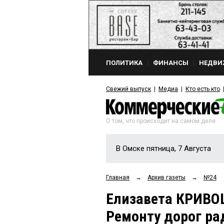
ПОЛИТИКА
ФИНАНСЫ
НЕДВИ
Свежий выпуск
Медиа
Кто есть кто
О том, что происходит на самом деле
В Омске пятница, 7 Августа
Главная
→
Архив газеты
→
№24
Елизавета КРИВО
Ремонту дорог ра