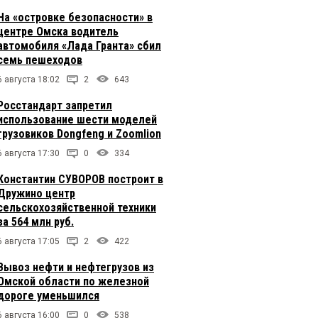
На «островке безопасности» в
центре Омска водитель
автомобиля «Лада Гранта» сбил
семь пешеходов
6 августа 18:02
2
643
Росстандарт запретил
использование шести моделей
грузовиков Dongfeng и Zoomlion
6 августа 17:30
0
334
Константин СУВОРОВ построит в
Дружино центр
сельскохозяйственной техники
за 564 млн руб.
6 августа 17:05
2
422
Вывоз нефти и нефтегрузов из
Омской области по железной
дороге уменьшился
6 августа 16:00
0
538