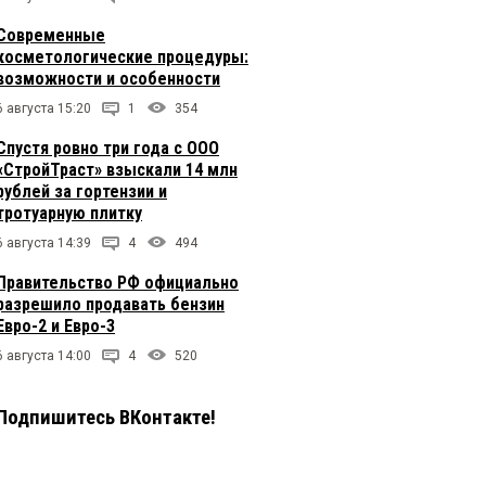
Современные
косметологические процедуры:
возможности и особенности
6 августа 15:20
1
354
Спустя ровно три года с ООО
«СтройТраст» взыскали 14 млн
рублей за гортензии и
тротуарную плитку
6 августа 14:39
4
494
Правительство РФ официально
разрешило продавать бензин
Евро-2 и Евро-3
6 августа 14:00
4
520
Подпишитесь ВКонтакте!