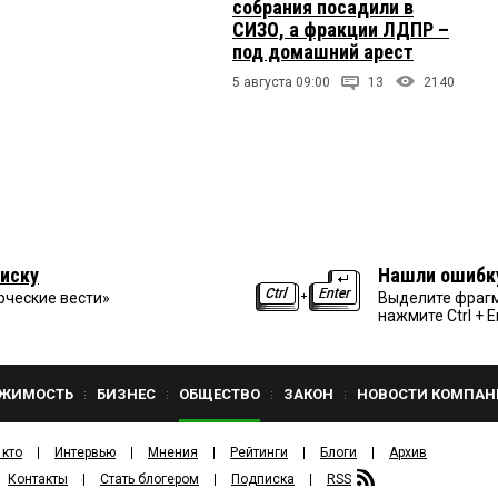
собрания посадили в
СИЗО, а фракции ЛДПР –
под домашний арест
5 августа 09:00
13
2140
иску
Нашли ошибк
рческие вести»
Выделите фрагм
нажмите Ctrl + E
ЖИМОСТЬ
БИЗНЕС
ОБЩЕСТВО
ЗАКОН
НОВОСТИ КОМПАН
 кто
Интервью
Мнения
Рейтинги
Блоги
Архив
Контакты
Стать блогером
Подписка
RSS