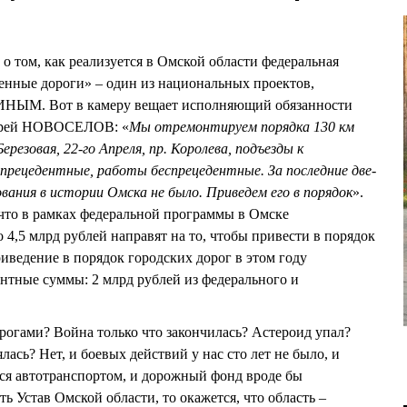
о том, как реализуется в Омской области федеральная
енные дороги» – один из национальных проектов,
НЫМ. Вот в камеру вещает исполняющий обязанности
ндрей НОВОСЕЛОВ: «
Мы отремонтируем порядка 130 км
ерезовая, 22-го Апреля, пр. Королева, подъезды к
спрецедентные, работы беспрецедентные. За последние две-
ания в истории Омска не было. Приведем его в порядок
».
что в рамках федеральной программы в Омске
 4,5 млрд рублей направят на то, чтобы привести в порядок
иведение в порядок городских дорог в этом году
ентные суммы: 2 млрд рублей из федерального и
орогами? Война только что закончилась? Астероид упал?
лась? Нет, и боевых действий у нас сто лет не было, и
ся автотранспортом, и дорожный фонд вроде бы
ть Устав Омской области, то окажется, что область –