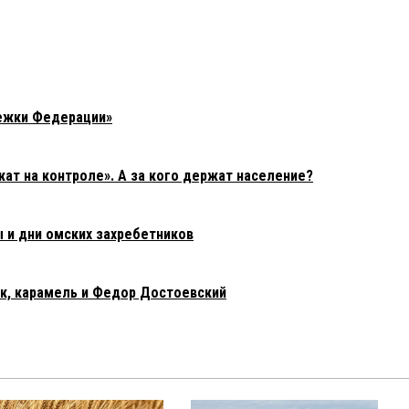
ежки Федерации»
т на контроле». А за кого держат население?
 и дни омских захребетников
к, карамель и Федор Достоевский