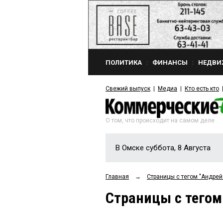
ПОЛИТИКА
ФИНАНСЫ
НЕДВИ
Свежий выпуск
Медиа
Кто есть кто
О том, что происходит на самом деле
В Омске суббота, 8 Августа
Главная
→
Страницы c тегом "Андр
Страницы c тего