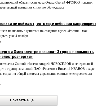
исполняющий обязанности мэра Омска Сергей ФРОЛОВ пояснил,
управляющей компании с ним не обсуждалась
овики не поймают, есть еще небесная канцелярия»
в не шалить с деньгами на создание музея «Россия – моя
крыть уже 4 ноября
9
ерго и Омскэлектро позволит 3 года не повышать
е электроэнергии»
авительства Омской области Андрей НОВОСЕЛОВ и генеральный
ит в группу компаний ПАО «Россети») Виталий ИВАНОВ в ходе
вы создания общей системы управления единым электросетевым
7
Показать еще