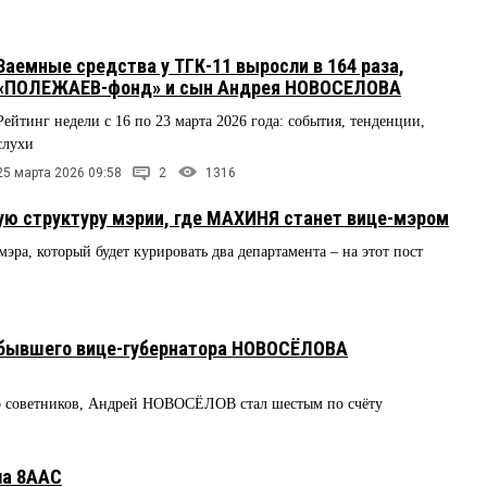
Заемные средства у ТГК-11 выросли в 164 раза,
«ПОЛЕЖАЕВ-фонд» и сын Андрея НОВОСЕЛОВА
Рейтинг недели с 16 по 23 марта 2026 года: события, тенденции,
слухи
25 марта 2026 09:58
2
1316
ую структуру мэрии, где МАХИНЯ станет вице-мэром
эра, который будет курировать два департамента – на этот пост
 бывшего вице-губернатора НОВОСЁЛОВА
 советников, Андрей НОВОСЁЛОВ стал шестым по счёту
ла 8ААС