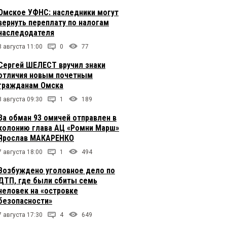
Омское УФНС: наследники могут
вернуть переплату по налогам
наследодателя
8 августа 11:00
0
77
Сергей ШЕЛЕСТ вручил знаки
отличия новым почетным
гражданам Омска
8 августа 09:30
1
189
За обман 93 омичей отправлен в
колонию глава АЦ «Ромни Марш»
Ярослав МАКАРЕНКО
7 августа 18:00
1
494
Возбуждено уголовное дело по
ДТП, где были сбиты семь
человек на «островке
безопасности»
7 августа 17:30
4
649