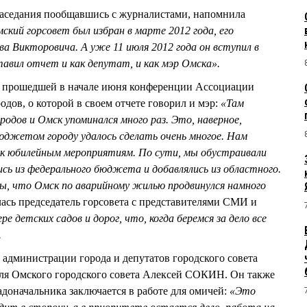
заседания пообщавшись с журналистами, напомнила
ский горсовет был избран в марте 2012 года, его
ва Викторовича. А уже 11 июля 2012 года он вступил в
тавил отчет и как депутат, и как мэр Омска».
сь прошедшей в начале июня конференции Ассоциации
дов, о которой в своем отчете говорил и мэр:
«Там
одов и Омск упоминался много раз. Это, наверное,
юджетом городу удалось сделать очень многое. Нам
 к юбилейным мероприятиям. По сути, мы обустраивали
ись из федерального бюджета и добавлялись из областного.
ы, что Омск по аварийному жилью продвинулся намного
ась председатель горсовета с представителями СМИ и
е детских садов и дорог, что, когда беремся за дело все
.
администрации города и депутатов городского совета
еля Омского городского совета Алексей СОКИН. Он также
радоначальника заключается в работе для омичей:
«Это