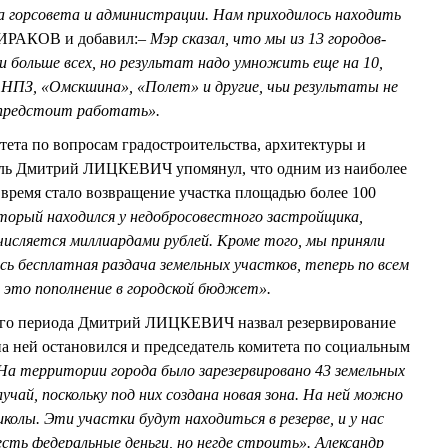
а горсовета и администрации. Нам приходилось находить
ИРАКОВ и добавил:
– Мэр сказал, что мы из 13 городов-
и больше всех, но результат надо умножить еще на 10,
ПЗ, «Омскшина», «Полет» и другие, чьи результаты не
 предстоит работать».
тета по вопросам градостроительства, архитектуры и
тель Дмитрий ЛИЦКЕВИЧ упомянул, что одним из наиболее
время стало возвращение участка площадью более 100
торый находился у недобросовестного застройщика,
счисляется миллиардами рублей. Кроме того, мы приняли
сь бесплатная раздача земельных участков, теперь по всем
 это пополнение в городской бюджет».
его периода Дмитрий ЛИЦКЕВИЧ назвал резервирование
на ней остановился и председатель комитета по социальным
На территории города было зарезервировано 43 земельных
чай, поскольку под них создана новая зона. На ней можно
колы. Эти участки будут находиться в резерве, и у нас
есть федеральные деньги, но негде строить». Александр