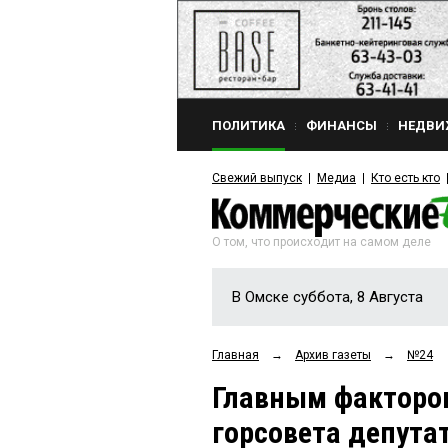
ПОЛИТИКА
ФИНАНСЫ
НЕДВИ
Свежий выпуск
Медиа
Кто есть кто
О том, что происходит на самом деле
В Омске суббота, 8 Августа
Главная
→
Архив газеты
→
№24
Главным факторо
горсовета депута