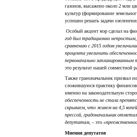
газонов, высажено около 2 млн ц
культур (формирование земельног
успешно решать задачи озеленени
Особый акцент мэр сделал на фи
год был традиционно непростым
сравнению с 2015 годом увеличилис
процента увеличить обеспеченнос
первоначально запланированным 
это результат нашей совместной 
Также граноначальник призвал но
сложившуюся практику финансово
именно на законодательную сторо
обеспеченность не стала препятс
скрываем, что живем на 4,5 копей
прессой, градоначальник отметил,
депутатам,
– это
«преемственнос
Мнения депутатов