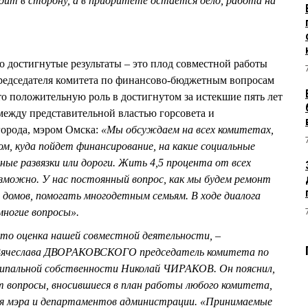
дит в сторону, а в приоритете остается дело, работа на
о достигнутые результаты – это плод совместной работы
председателя комитета по финансово-бюджетным вопросам
 положительную роль в достигнутом за истекшие пять лет
между представительной властью горсовета и
орода, мэром Омска:
«Мы обсуждаем на всех комитетах,
, куда пойдет финансирование, на какие социальные
ые развязки или дороги. Жить 4,5 процента от всех
зможно. У нас постоянный вопрос, как мы будем ремонт
 домов, помогать многодетным семьям. В ходе диалога
ногие вопросы».
 Это оценка нашей совместной деятельности, –
 Вячеслава ДВОРАКОВСКОГО председатель комитета по
ципальной собственности Николай ЧИРАКОВ. Он пояснил,
т вопросы, вносившиеся в план работы любого комитета,
ия мэра и департаментов администрации. «Принимаемые