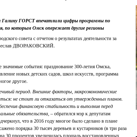
та Галину ГОРСТ впечатлили цифры программы по
ья, по которым Омск опережает другие регионы
одского совета с отчетом о результатах деятельности за
Вячеслав ДВОРАКОВСКИЙ.
 значимые события: празднование 300-летия Омска,
явление новых детских садов, школ искусств, программа
ногое другое.
чивый период. Внешние факторы, макроэкономические
аться: не стоит ли отказаться от утвержденных планов.
беспечив финансовую стабильность и выполнив перед
иальные обязательства,
– обратился мэр к депутатам
дчеркнул, что в 2016 году многое было сделано в плане
сажено порядка 30 тысяч деревьев и кустарников (в три раза
 на 30 процентов увеличилась площадь восстановленных