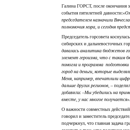
Галина ГОРСТ, после окончания 
события пятилетней давности:
«Ом
председателем назначили Вячесла
полномочия мэра, и сегодня предс
Председатель горсовета коснула
сибирских и дальневосточных горо
давалась аналитика бюджетов гор
элемент героизма, что с таким б
помогла и программа подготовки
город на деньги, которые выделял
Меня, например, впечатлили цифр
дальше других регионов, –
поделил
добавила: –
Мы убедились на пример
вместе, у нас многое получается»
О важности совместных действий 
говорил и заместитель председат
подчеркнул, что главная задача г