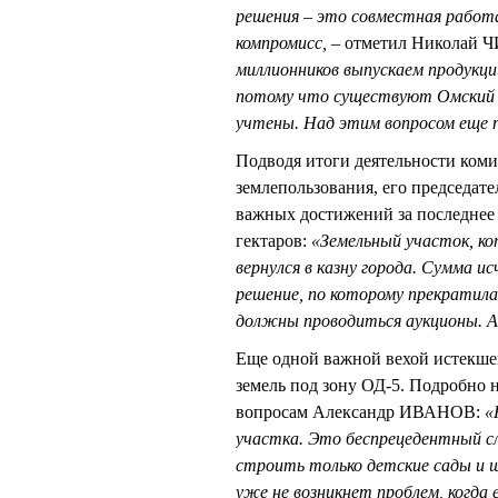
решения – это совместная работ
компромисс, –
отметил Николай Ч
миллионников выпускаем продукци
потому что существуют Омский Н
учтены. Над этим вопросом еще
Подводя итоги деятельности коми
землепользования, его председа
важных достижений за последнее 
гектаров:
«Земельный участок, ко
вернулся в казну города. Сумма и
решение, по которому прекратила
должны проводиться аукционы. А
Еще одной важной вехой истекш
земель под зону ОД-5. Подробно 
вопросам Александр ИВАНОВ:
«
участка. Это беспрецедентный слу
строить только детские сады и ш
уже не возникнет проблем, когда 