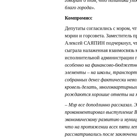
говорит о том, что политика ухо
благо города».
Компромисс
Депутаты согласились с мэром, чт
мэрии и горсовета. Заместитель 
Алексей САЯПИН подчеркнул, что
сыграла налаженная взаимосвязь 
исполнительной администрации г
особенно на финансово-бюджетном
элементы – на школы, транспортн
собранных денег фактически нево
кровель делать, многоквартирных
рождаются хорошие ответы на м
– Мэр все доподлинно рассказал.
прокомментировал выступление
экономическому развитию и муни
что на протяжении всех пяти ле
рассматривались после заключен