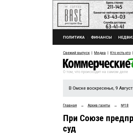
ПОЛИТИКА
ФИНАНСЫ
НЕДВИ
Свежий выпуск
Медиа
Кто есть кто
О том, что происходит на самом деле
В Омске воскресенье, 9 Август
Главная
→
Архив газеты
→
№18
При Союзе предпр
суд