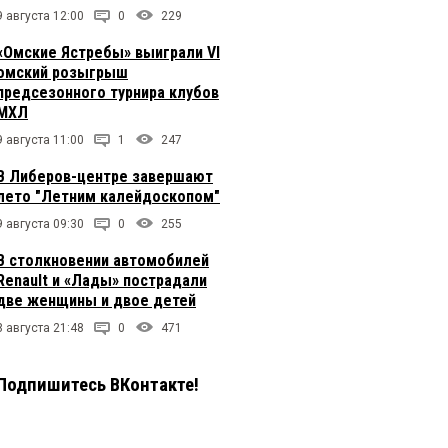
9 августа 12:00
0
229
«Омские Ястребы» выиграли VI
омский розыгрыш
предсезонного турнира клубов
МХЛ
9 августа 11:00
1
247
В Либеров-центре завершают
лето "Летним калейдоскопом"
9 августа 09:30
0
255
В столкновении автомобилей
Renault и «Лады» пострадали
две женщины и двое детей
8 августа 21:48
0
471
Подпишитесь ВКонтакте!