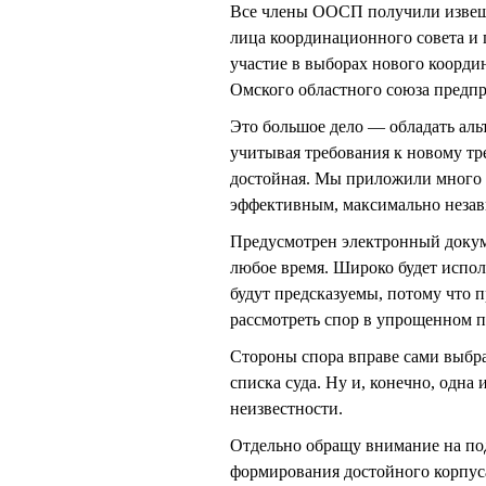
Все члены ООСП получили извеще
лица координационного совета и 
участие в выборах нового коорди
Омского областного союза предп
Это большое дело — обладать альт
учитывая требования к новому тре
достойная. Мы приложили много 
эффективным, максимально неза
Предусмотрен электронный докуме
любое время. Широко будет испол
будут предсказуемы, потому что 
рассмотреть спор в упрощенном п
Стороны спора вправе сами выбра
списка суда. Ну и, конечно, одна
неизвестности.
Отдельно обращу внимание на подх
формирования достойного корпуса