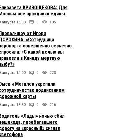
Елизавета КРИВОЩЕКОВА: Для
Москвы все праздники едины
9 августа 16:30
0
105
Провал-шоу от Игоря
ДОРОХИНА: «Сотрудница
аэропорта совершенно серьезно
спросила: «С какой целью вы
привезли в Канаду мертвую
рыбу?»
9 августа 15:00
0
223
Омск и Могилев укрепили
сотрудничество подписанием
дорожной карты
9 августа 13:30
0
216
Водитель «Лады» ночью сбил
пешехода, перебегавшего
дорогу на «красный» сигнал
светофора