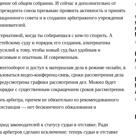
ние об общем собрании. И сейчас я дополнительно от
президента союза призываю проявить активность и принять
национного совета и в создании арбитражного учреждения
ринимателей.
ернативой, когда ты собираешься с кем-то спорить. А
тейскому суду и порядок его создания, альтернатива
усилий к тому, чтобы новый суд был удобным и
висимым и опытным. И современным.
нтооборот и доступ к материалам дела в режиме онлайн, в
ьзоваться видео-конференц-связь, сроки рассмотрения дела
предусмотрены графики рассмотрения дел. Можно будет
орядке с существенным сокращением сроков рассмотрения.
ть арбитра, причем не обязательно из рекомендованного
 инстанция — нет бесконечного обжалования и
од законодателей к статусу судьи в отставке. Ради
 арбитров сделано исключение: теперь судьи в отставке