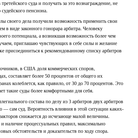
 третейского суда и получать за это вознаграждение, не
 судейского пенсиона.
алы своего дела получили возможность применить свои
ем в виде законного гонорара арбитра. Человеку
воего потенциала, а возникшая возможность более чем
лучаем, приглашаю чувствующих в себе силы и желание
ке присоединиться к рекомендованному списку арбитров
очников, в США доля коммерческих споров,
ах, составляет более 50 процентов от общего их
анах колеблется, как правило, от 30 до 70 процентов. Это
нает такие суды более комфортными для себя.
легиального состава по делу из 3 арбитров двух арбитров
о — сам суд. Вероятность влияния в этой ситуации каких-
факторов снижается до исчезающе малой величины.
 и наличие процессуальных правил, максимально
ых обстоятельств и доказательств по ходу спора.