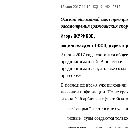
17 мая 2017 11:12
0
3617
Омский областной союз предпр
рассмотрения гражданских спор
Игорь ЖУРИКОВ,
вице-президент ООСП, директор
2 июня 2017 года состоится обще
предпринимателей. В повестке —
предпринимателей, а также созд
при союзе.
В последнее время уже выходили 
массовой информации. Но не гре
закона "Об арбитраже (третейском
— все "старые" третейские суды 
— "новые" суды создаются только
— некоммерческая организация 