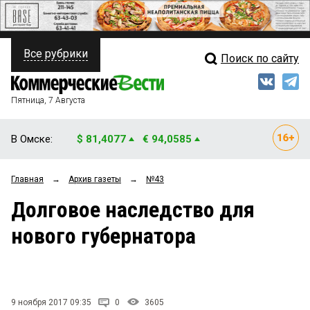
Все рубрики
Поиск по сайту
ПОЛИТИКА
Свежий выпуск
Медиа
ФИНАНСЫ
Пятница, 7 Августа
Кто есть кто
НЕДВИЖИМОСТЬ
В Омске:
$ 81,4077
€ 94,0585
Интервью
БИЗНЕС
Главная
→
Архив газеты
→
№43
Мнения
ОБЩЕСТВО
Долговое наследство для
Рейтинги
ЗАКОН
нового губернатора
Блоги
НОВОСТИ КОМПАНИЙ
Архив
ПРОИСШЕСТВИЯ
9 ноября 2017 09:35
0
3605