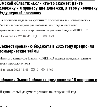
Омской области: «Если кто-то скажет: дайте
денежку и я принесу две денежки, я этому человеку
буду первый союзник»
На прошлой неделе на кухонных посиделках в «Коммерческих
Вестях» в очередной раз побывал зампред областного
правительства, министр финансов региона Вадим ЧЕЧЕНКО
11 февраля 2026 09:40
3
873
Секвестированию бюджета в 2025 году предпочли
коммерческие займы
Министр финансов Вадим ЧЕЧЕНКО подвел предварительные
итоги прошлого года
31 января 2026 16:45
0
1469
обрания Омской области предложили 18 поправок в
ый финансовый документ региона на следующий год