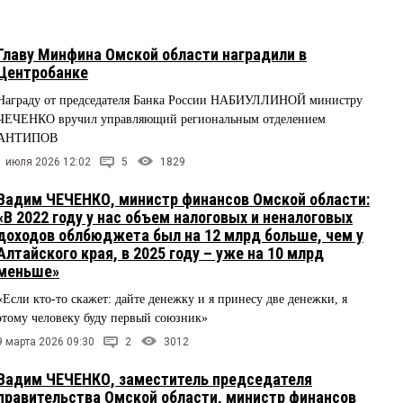
Главу Минфина Омской области наградили в
Центробанке
Награду от председателя Банка России НАБИУЛЛИНОЙ министру
ЧЕЧЕНКО вручил управляющий региональным отделением
АНТИПОВ
1 июля 2026 12:02
5
1829
Вадим ЧЕЧЕНКО, министр финансов Омской области:
«В 2022 году у нас объем налоговых и неналоговых
доходов облбюджета был на 12 млрд больше, чем у
Алтайского края, в 2025 году – уже на 10 млрд
меньше»
«Если кто-то скажет: дайте денежку и я принесу две денежки, я
этому человеку буду первый союзник»
9 марта 2026 09:30
2
3012
Вадим ЧЕЧЕНКО, заместитель председателя
правительства Омской области, министр финансов