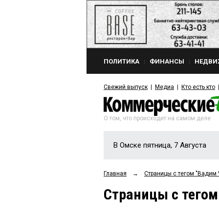
ПОЛИТИКА
ФИНАНСЫ
НЕДВИ
Свежий выпуск
Медиа
Кто есть кто
О том, что происходит на самом деле
В Омске пятница, 7 Августа
Главная
→
Страницы c тегом "Вадим
Страницы c тего