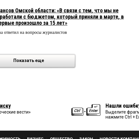
нсов Омской области: «В связи с тем, что мы не
работали с бюджетом, который приняли в марте, в
первые произошло за 15 лет»
ва ответил на вопросы журналистов
8
Показать еще
иску
Нашли ошибк
рческие вести»
Выделите фрагм
нажмите Ctrl + E
ЖИМОСТЬ
БИЗНЕС
ОБЩЕСТВО
ЗАКОН
НОВОСТИ КОМПАН