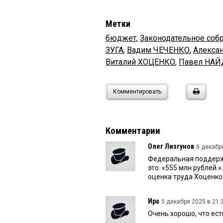
Метки
бюджет
,
Законодательное соб
ЗУГА
,
Вадим ЧЕЧЕНКО
,
Алекса
Виталий ХОЦЕНКО
,
Павел НА
Комментировать
Комментарии
Олег Лизгунов
6 декабря
Федеральная поддержк
это. «555 млн рублей.»
оценка труда Хоценко
Ира
5 декабря 2025 в 21:
Очень хорошо, что ес