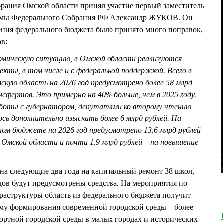
брания Омской области принял участие первый заместитель
Думы Федерального Собрания РФ Александр ЖУКОВ. Он
рения федерального бюджета было принято много поправок,
ов:
мическую ситуацию, в Омской области реализуются
кты, в том числе и с федеральной поддержкой. Всего в
кую область на 2026 год предусмотрено более 58 млрд
ертов. Это примерно на 40% больше, чем в 2025 году.
аботы с губернатором, депутатами ко второму чтению
сь дополнительно изыскать более 6 млрд рублей. На
ном бюджете на 2026 год предусмотрено 13,6 млрд рублей
Омской области и почти 1,9 млрд рублей – на повышение
а следующие два года на капитальный ремонт 38 школ,
ов будут предусмотрены средства. На мероприятия по
аструктуры область из федерального бюджета получит
мму формирования современной городской среды – более
фортной городской среды в малых городах и исторических