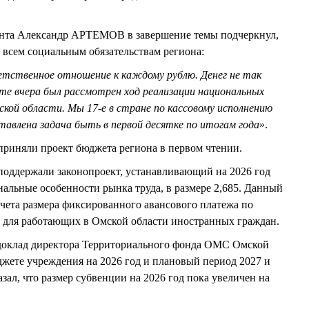
ента Александр АРТЕМОВ в завершение темы подчеркнул,
т всем социальным обязательствам региона:
ветственное отношение к каждому рублю. Денег не так
те вчера был рассмотрен ход реализации национальных
кой области. Мы 17-е в стране по кассовому исполнению
тавлена задача быть в первой десятке по итогам года
».
приняли проект бюджета региона в первом чтении.
 поддержали законопроект, устанавливающий на 2026 год
льные особенности рынка труда, в размере 2,685. Данный
чета размера фиксированного авансового платежа по
ц для работающих в Омской области иностранных граждан.
 доклад директора Территориального фонда ОМС Омской
те учреждения на 2026 год и плановый период 2027 и
азал, что размер субвенции на 2026 год пока увеличен на