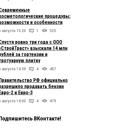
Современные
косметологические процедуры:
возможности и особенности
6 августа 15:20
1
325
Спустя ровно три года с ООО
«СтройТраст» взыскали 14 млн
рублей за гортензии и
тротуарную плитку
6 августа 14:39
4
457
Правительство РФ официально
разрешило продавать бензин
Евро-2 и Евро-3
6 августа 14:00
4
479
Подпишитесь ВКонтакте!