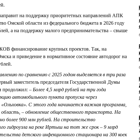
ей.
 направит на поддержку приоритетных направлений АПК
ство Омской области из федерального бюджета в 2026 году
ублей, а на поддержку малого предпринимательства – свыше
КОВ финансирование крупных проектов. Так, на
Омска и приведение в нормативное состояние автодорог на
ублей.
влению по сравнению с 2025 годом выделяется в три раза
рвый заместитель председателя Государственной Думы
и продолжил:
– Более 4,5 млрд рублей на три года
кцию автомобильного пункта пропуска через
 «Ольховка». С этого года начинается важная программа,
 область, – обновление общественного транспорта. На
но более 900 млн рублей. На строительство
ого гидроузла на реке Иртыш на тот же срок – 9 млрд
тельства детского инфекционного стационара на 300 коек