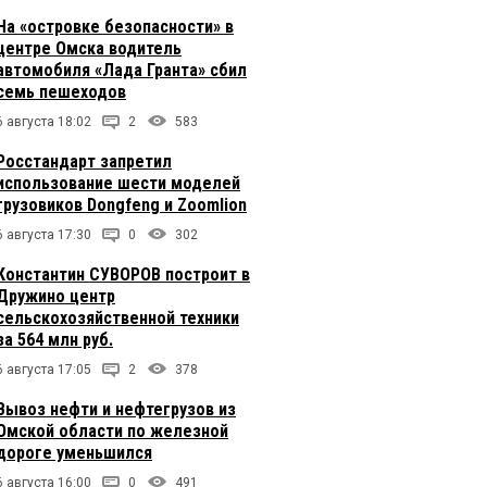
На «островке безопасности» в
центре Омска водитель
автомобиля «Лада Гранта» сбил
семь пешеходов
6 августа 18:02
2
583
Росстандарт запретил
использование шести моделей
грузовиков Dongfeng и Zoomlion
6 августа 17:30
0
302
Константин СУВОРОВ построит в
Дружино центр
сельскохозяйственной техники
за 564 млн руб.
6 августа 17:05
2
378
Вывоз нефти и нефтегрузов из
Омской области по железной
дороге уменьшился
6 августа 16:00
0
491