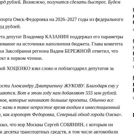
млрд рублей. Возможно, получится сделать быстрее. Будем
опорта Омск-Федоровка на 2026–2027 годы из федерального
лрд рублей.
жета депутат Владимир КАЗАНИН поддержал его параметры
нимание на источники наполнения бюджета. Глава комитета
ки Заксобрания региона Вадим БЕРЕЖНОЙ отметил, что
ект в первом чтении.
лий ХОЦЕНКО взял слово и поблагодарил депутатов за
ости Александру Дмитриевичу ЖУКОВУ. Благодаря ему у
шаются. Вот в этом году нам добавляют 555 млн рублей.
ионов, которые начинают большие проекты. Обычно все
 вами в такое непростое время входим в инвестиционный
, как аэропорт Федоровка, Северный обход города Омска
».
ал, что мэр Москвы Сергей СОБЯНИН, с которым он
и десятка транспортных средств, в том числе автомобили