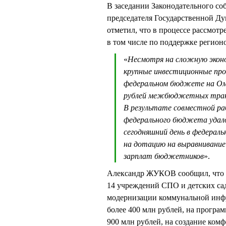
В заседании Законодательного со
председателя Государственной 
отметил, что в процессе рассмот
в том числе по поддержке регион
«
Несмотря на сложную эконо
крупные инвестиционные прое
федеральном бюджете на Омс
рублей межбюджетных трансф
В результате совместной р
федерального бюджета удало
сегодняшний день в федераль
на дотацию на выравнивание 
зарплат бюджетников
».
Александр ЖУКОВ сообщил, что н
14 учреждений СПО и детских сад
модернизации коммунальной инфр
более 400 млн рублей, на програ
900 млн рублей, на создание ком