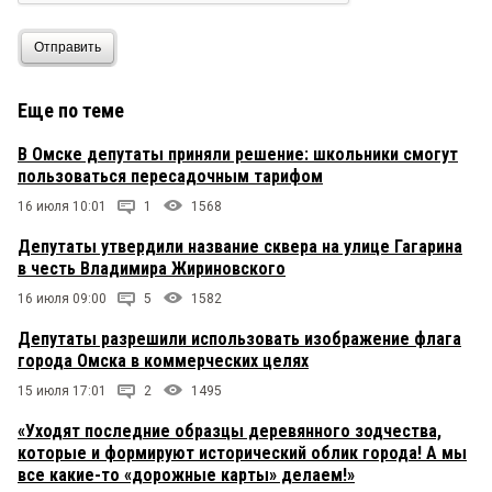
Отправить
Еще по теме
В Омске депутаты приняли решение: школьники смогут
пользоваться пересадочным тарифом
16 июля 10:01
1
1568
Депутаты утвердили название сквера на улице Гагарина
в честь Владимира Жириновского
16 июля 09:00
5
1582
Депутаты разрешили использовать изображение флага
города Омска в коммерческих целях
15 июля 17:01
2
1495
«Уходят последние образцы деревянного зодчества,
которые и формируют исторический облик города! А мы
все какие-то «дорожные карты» делаем!»