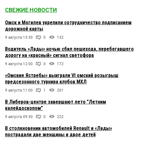
СВЕЖИЕ НОВОСТИ
Омск и Могилев укрепили сотрудничество подписанием
дорожной карты
9 августа 13:30
0
132
Водитель «Лады» ночью сбил пешехода, перебегавшего
дорогу на «красный» сигнал светофора
9 августа 12:00
0
172
«Омские Ястребы» выиграли VI омский розыгрыш
предсезонного турнира клубов МХЛ
9 августа 11:00
1
201
В Либеров-центре завершают лето "Летним
калейдоскопом"
9 августа 09:30
0
222
В столкновении автомобилей Renault и «Лады»
пострадали две женщины и двое детей