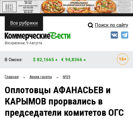
Все рубрики
Поиск по сайту
ПОЛИТИКА
Свежий выпуск
Медиа
ФИНАНСЫ
Воскресенье, 9 Августа
Кто есть кто
НЕДВИЖИМОСТЬ
В Омске:
$ 82,1665
€ 94,8366
Интервью
БИЗНЕС
Главная
→
Архив газеты
→
№39
Мнения
ОБЩЕСТВО
Оплотовцы АФАНАСЬЕВ и
Рейтинги
ЗАКОН
КАРЫМОВ прорвались в
Блоги
НОВОСТИ КОМПАНИЙ
председатели комитетов ОГС
Архив
ПРОИСШЕСТВИЯ