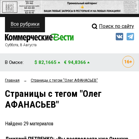
Все рубрики
Поиск по сайту
ПОЛИТИКА
Свежий выпуск
Медиа
ФИНАНСЫ
Суббота, 8 Августа
Кто есть кто
НЕДВИЖИМОСТЬ
В Омске:
$ 82,1665
€ 94,8366
Интервью
БИЗНЕС
Главная
→
Страницы c тегом "Олег АФАНАСЬЕВ"
Мнения
ОБЩЕСТВО
Страницы c тегом "Олег
Рейтинги
ЗАКОН
АФАНАСЬЕВ"
Блоги
НОВОСТИ КОМПАНИЙ
Архив
Найдено
29
материалов
ПРОИСШЕСТВИЯ
Дмитрий ПЕТРЕНКО: «Вы распродаете уже Омскую
СТИЛЬ ЖИЗНИ